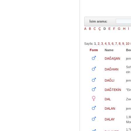
İsim arama:
A
B
C
Ç
D
E
F
G
H
İ
Sayfa:
1
,
2
,
3
,
4
,
5
,
6
,
7
,
8
,
9
,
10
Form
Name 
Be
DAĞAŞAN
jem
Soh
DAĞHAN
ein
DAĞLI
jem
DAĞTEKİN
"Ei
DAL
Zwe
DALAN
jem
1.M
DALAY
Mo
1."