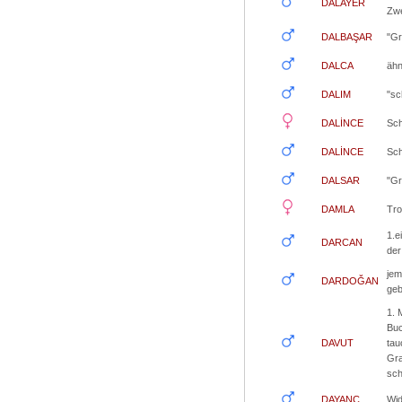
DALAYER
Zwe
DALBAŞAR
"Gr
DALCA
ähn
DALIM
"sc
DALİNCE
Sch
DALİNCE
Sch
DALSAR
"Gr
DAMLA
Tro
1.e
DARCAN
der
jem
DARDOĞAN
geb
1. 
Buc
DAVUT
tau
Gra
sch
DAYANÇ
Wid