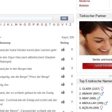
Moderne
Beliebte
Türkischer Partner
I
J
K
L
M
N
O
Ö
P
R
S
Ş
T
U
Ü
V
Y
Z
>
Kayıt: 200
deutung 
Voting 
8
and,der keine Hürden kennt,über Leichen geht 
n des Oguz Han,nach alttürkischem Glauben 
6
Seriös und kost
 Naturgott
3
and,der in den Bergen lebt 
6
AN
nzigartig, wie die Berge","Prinz der Berge" 
Top 5 türkische Namen
6
ig, Ast 
1. ÜLKER (1157) 
8
and, der so schlank gebaut ist wie ein Zweig 
2. ABAKAY (897) 
3. ABAY (668) 
eer- 2.schmal wie ein Zweig und schön wie der 
2
4. ABDULLAH (289) 
nd
5. AÇELYA (269) 
Held der Meere"- 2.jemand,der schlank wie ein 