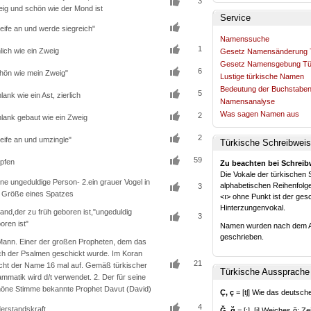
3
ig und schön wie der Mond ist
Service
eife an und werde siegreich" 
Namenssuche
1
lich wie ein Zweig 
Gesetz Namensänderung 
Gesetz Namensgebung Tü
6
hön wie mein Zweig" 
Lustige türkische Namen
Bedeutung der Buchstabe
5
lank wie ein Ast, zierlich 
Namensanalyse
Was sagen Namen aus
2
lank gebaut wie ein Zweig 
2
eife an und umzingle" 
Türkische Schreibweis
59
pfen 
Zu beachten bei Schreib
Die Vokale der türkischen S
ine ungeduldige Person- 2.ein grauer Vogel in 
alphabetischen Reihenfolg
3
 Größe eines Spatzes
<ı> ohne Punkt ist der ge
Hinterzungenvokal.
and,der zu früh geboren ist,"ungeduldig 
3
oren ist"
Namen wurden nach dem Alph
geschrieben.
Mann. Einer der großen Propheten, dem das 
h der Psalmen geschickt wurde. Im Koran
21
cht der Name 16 mal auf. Gemäß türkischer
Türkische Aussprache 
mmatik wird d/t verwendet. 2. Der für seine
öne Stimme bekannte Prophet Davut (David)
Ç, ç
= [tʃ] Wie das deutsche
4
erstandskraft 
Ğ, ğ
= [:], [j] Weiches ğ: Z