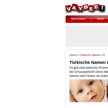
Nachrichten
Home
Home
» 
Türkische Namen
» 
D
Türkische Namen 
Es gibt viele türkische Prom
die Schauspieler/In Deniz Akk
Namen mit D finden sie unten