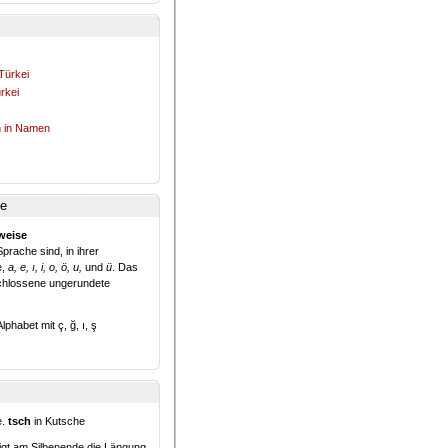
Türkei
rkei
n in Namen
e 
weise
prache sind, in ihrer 
e,
a, e, ı, i, o, ö, u,
und 
ü
. Das
schlossene ungerundete
abet mit ç, ğ, ı, ş 
. 
tsch
in Kutsche
eigt am Silbenende die Längung 