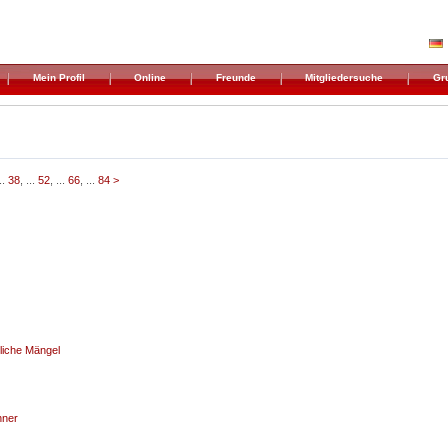
Mein Profil
Online
Freunde
Mitgliedersuche
Gr
...
38
, ...
52
, ...
66
, ...
84
>
liche Mängel
hner