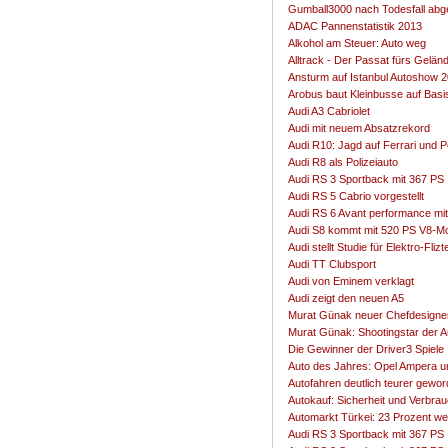
Gumball3000 nach Todesfall ab
ADAC Pannenstatistik 2013
Alkohol am Steuer: Auto weg
Alltrack - Der Passat fürs Gelän
Ansturm auf Istanbul Autoshow 
Arobus baut Kleinbusse auf Basis
Audi A3 Cabriolet
Audi mit neuem Absatzrekord
Audi R10: Jagd auf Ferrari und 
Audi R8 als Polizeiauto
Audi RS 3 Sportback mit 367 PS
Audi RS 5 Cabrio vorgestellt
Audi RS 6 Avant performance mi
Audi S8 kommt mit 520 PS V8-Mo
Audi stellt Studie für Elektro-Flizt
Audi TT Clubsport
Audi von Eminem verklagt
Audi zeigt den neuen A5
Murat Günak neuer Chefdesigne
Murat Günak: Shootingstar der A
Die Gewinner der Driver3 Spiele
Auto des Jahres: Opel Ampera un
Autofahren deutlich teurer gewo
Autokauf: Sicherheit und Verbra
Automarkt Türkei: 23 Prozent we
Audi RS 3 Sportback mit 367 PS