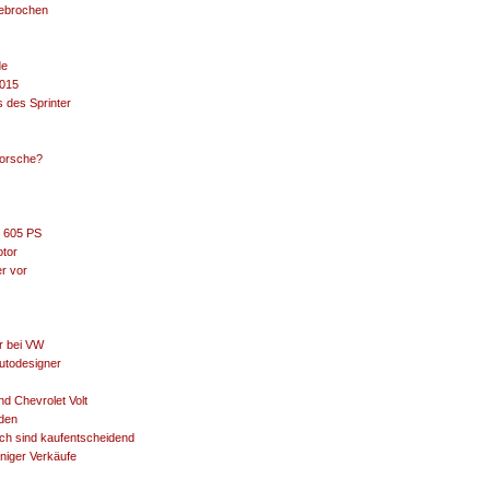
gebrochen
de
2015
 des Sprinter
Porsche?
t 605 PS
tor
er vor
r bei VW
utodesigner
d Chevrolet Volt
rden
uch sind kaufentscheidend
niger Verkäufe