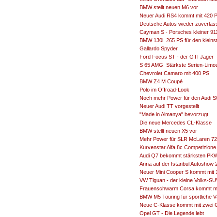
BMW stellt neuen M6 vor
Neuer Audi RS4 kommt mit 420 
Deutsche Autos wieder zuverläs
Cayman S - Porsches kleiner 91
BMW 130i: 265 PS für den kleins
Gallardo Spyder
Ford Focus ST - der GTI Jäger
S 65 AMG: Stärkste Serien-Limou
Chevrolet Camaro mit 400 PS
BMW Z4 M Coupé
Polo im Offroad-Look
Noch mehr Power für den Audi S
Neuer Audi TT vorgestellt
"Made in Almanya" bevorzugt
Die neue Mercedes CL-Klasse
BMW stellt neuen X5 vor
Mehr Power für SLR McLaren 722
Kurvenstar Alfa 8c Competizione
Audi Q7 bekommt stärksten PKW
Anna auf der Istanbul Autoshow 
Neuer Mini Cooper S kommt mit 
VW Tiguan - der kleine Volks-SU
Frauenschwarm Corsa kommt mi
BMW M5 Touring für sportliche V
Neue C-Klasse kommt mit zwei 
Opel GT - Die Legende lebt