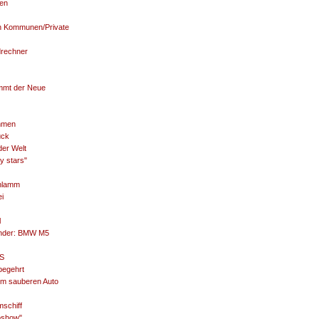
gen
h Kommunen/Private
drechner
mmt der Neue
mmen
ück
der Welt
y stars"
chlamm
ei
l
linder: BMW M5
PS
begehrt
m sauberen Auto
mschiff
toshow"