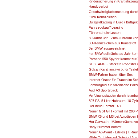
Kindersicherung in Kraftfahrzeu
Handyverbot
Geschwindigkeitsmessung durc
Euro-Kennzeichen
Bußgeldkatalog in Euro / Bußgel
Fahrzeugkauf/ Leasing
Führerscheinklassen
30 Jahre 3er - Zum Jubiläum ko
3D-Kennzeichen aus Kunststoff
3er BMW ausgezeichnet
4er BMW soll nächstes Jahr ko
Porsche 550 Spyder kommt zur
SL 65 AMG - Stärkste Roadster 
Gülcan Karahanci wirbt für "safet
BMW-Fahrer haben öfter Sex
Internet-Oscar für Frauen im S
Lamborghini für italienische Poliz
Audi A3 Sportsback
Verfolgungsjagden durch Istanbu
507 PS, 5 Liter Hubraum, 10 Zy
Der neue Ferrari F430
Neuer Golf GTI kommt mit 200 
BMW X5 und M3 bei Autodieben 
Hot Carwash - Männerträume vo
Baby Hummer kommt
Neuer A6 Avant - Edeles (T)Rau
Wilde Orchidee auf "Istanbul Au