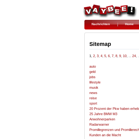
Nachrichten
Home
Sitemap
1
,
2
,
3
,
4
,
5
,
6
,
7
,
8
,
9
,
10
, ...
24
, 
auto
geld
jobs
lifestyle
musik
news
reise
sport
20 Prozent der Pkw haben erheb
25 Jahre BMW M3
Anwohnerparken
Radarwarner
Promillegrenzen und Promillerec
Kunden an die Macht