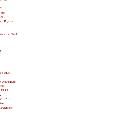
PS
siger
1er
ten Bayern
sine der Welt
6
 Edition
-Dieselmotor
2006
175 PS
V
t 192 PS
äter
Gesichtern