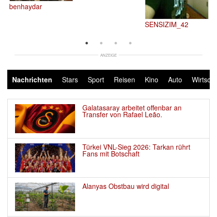
b
benhaydar 
SENSIZIM_42 
ANZEIGE
Nachrichten
Stars
Sport
Reisen
Kino
Auto
Wirtscha
Galatasaray arbeitet offenbar an
Transfer von Rafael Leão.
Türkei VNL-Sieg 2026: Tarkan rührt
Fans mit Botschaft
Alanyas Obstbau wird digital