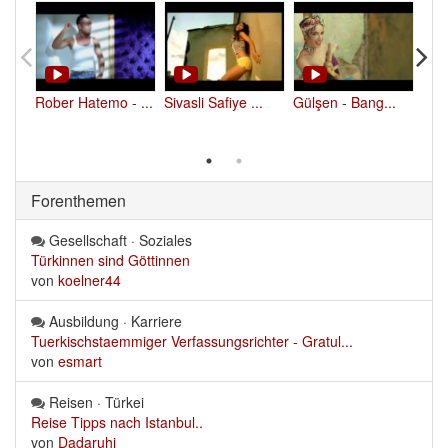
Rober Hatemo - ... 
Sivasli Safiye ... 
Gülşen - Bang... 
Ler
Ro..
Forenthemen
Gesellschaft · Soziales
Türkinnen sind Göttinnen
von
koelner44
Ausbildung · Karriere
Tuerkischstaemmiger Verfassungsrichter - Gratul...
von
esmart
Reisen · Türkei
Reise Tipps nach Istanbul..
von
Dadaruhi