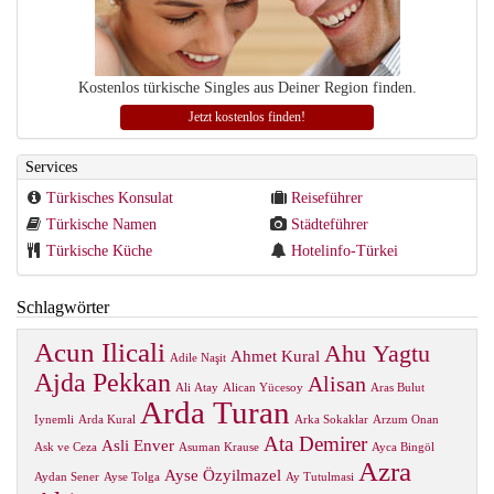
Kostenlos türkische Singles aus Deiner Region finden.
Jetzt kostenlos finden!
Services
Türkisches Konsulat
Reiseführer
Türkische Namen
Städteführer
Türkische Küche
Hotelinfo-Türkei
Schlagwörter
Acun Ilicali
Ahu Yagtu
Ahmet Kural
Adile Naşit
Ajda Pekkan
Alisan
Ali Atay
Alican Yücesoy
Aras Bulut
Arda Turan
Iynemli
Arda Kural
Arka Sokaklar
Arzum Onan
Ata Demirer
Asli Enver
Ask ve Ceza
Asuman Krause
Ayca Bingöl
Azra
Ayse Özyilmazel
Aydan Sener
Ayse Tolga
Ay Tutulmasi