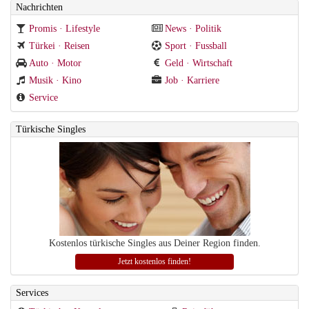
Nachrichten
Promis · Lifestyle
News · Politik
Türkei · Reisen
Sport · Fussball
Auto · Motor
Geld · Wirtschaft
Musik · Kino
Job · Karriere
Service
Türkische Singles
Kostenlos türkische Singles aus Deiner Region finden.
Jetzt kostenlos finden!
Services