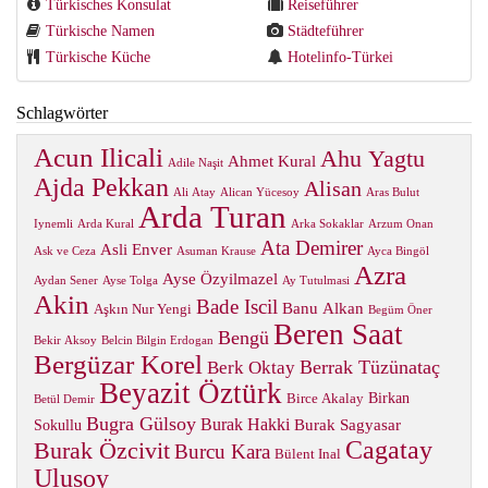
Türkisches Konsulat
Reiseführer
Türkische Namen
Städteführer
Türkische Küche
Hotelinfo-Türkei
Schlagwörter
Acun Ilicali
Ahu Yagtu
Ahmet Kural
Adile Naşit
Ajda Pekkan
Alisan
Ali Atay
Alican Yücesoy
Aras Bulut
Arda Turan
Iynemli
Arda Kural
Arka Sokaklar
Arzum Onan
Ata Demirer
Asli Enver
Ask ve Ceza
Asuman Krause
Ayca Bingöl
Azra
Ayse Özyilmazel
Aydan Sener
Ayse Tolga
Ay Tutulmasi
Akin
Bade Iscil
Banu Alkan
Aşkın Nur Yengi
Begüm Öner
Beren Saat
Bengü
Bekir Aksoy
Belcin Bilgin Erdogan
Bergüzar Korel
Berrak Tüzünataç
Berk Oktay
Beyazit Öztürk
Birkan
Birce Akalay
Betül Demir
Bugra Gülsoy
Burak Hakki
Burak Sagyasar
Sokullu
Cagatay
Burak Özcivit
Burcu Kara
Bülent Inal
Ulusoy