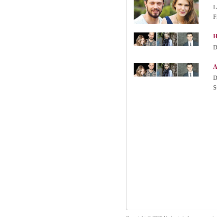
L
F
H
D
A
D
S