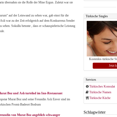
rin übernahm sie die Rolle der Mine Ergun. Zuletzt war sie
curum“ auf der Leinwand zu sehen war, gab einst für die
Türkische Singles
e Asli war zu der Zeit erfolgreich auf dem Konkurrenz-Sender
 sehen. Sokullu betonte , dass er schauspielerische Leistung
nde.
Kostenlos türkische S
Jetzt 
Services
Türkisches Konsulat
Türkische Namen
urat Boz und Aslı turtelnd im Inn-Restaurant
Türkische Küche
opstar Murat Boz und seine Freundin Aslı Enver sind im
ürkischen Promi-Badeort Bodrum
Schlagwörter
reundin von Murat Boz angeblich schwanger