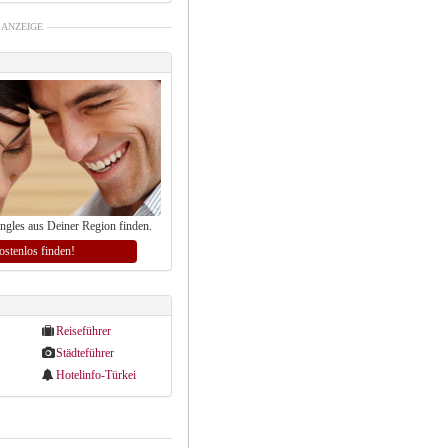
ANZEIGE
ingles aus Deiner Region finden.
kostenlos finden!
Reiseführer
Städteführer
Hotelinfo-Türkei