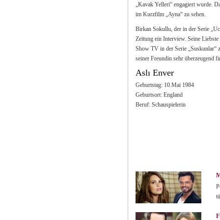
„Kavak Yelleri“ engagiert wurde. Da
im Kurzfilm „Ayna“ zu sehen.
Birkan Sokullu, der in der Serie „U
Zeitung ein Interview. Seine Liebst
Show TV in der Serie „Suskunlar“ zu
seiner Freundin sehr überzeugend fi
Aslı Enver
Geburtstag: 10.Mai 1984
Geburtsort: England
Beruf: Schauspielerin
M
P
t
F