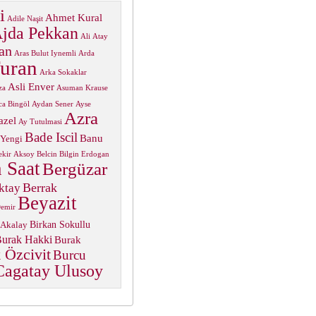
i
Ahmet Kural
Adile Naşit
jda Pekkan
Ali Atay
an
Aras Bulut Iynemli
Arda
uran
Arka Sokaklar
Asli Enver
za
Asuman Krause
ca Bingöl
Aydan Sener
Ayse
Azra
azel
Ay Tutulmasi
Bade Iscil
Banu
 Yengi
ekir Aksoy
Belcin Bilgin Erdogan
 Saat
Bergüzar
Berrak
ktay
Beyazit
Demir
Birkan Sokullu
 Akalay
urak Hakki
Burak
 Özcivit
Burcu
Cagatay Ulusoy