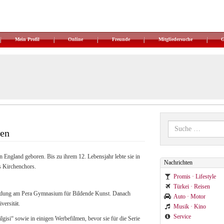
Mein Profil
Online
Freunde
Mitgliedersuche
ten
England geboren. Bis zu ihrem 12. Lebensjahr lebte sie in
Nachrichten
s Kirchenchors.
Promis · Lifestyle
Türkei · Reisen
bildung am Pera Gymnasium für Bildende Kunst. Danach
Auto · Motor
versität.
Musik · Kino
Service
lgisi“ sowie in einigen Werbefilmen, bevor sie für die Serie