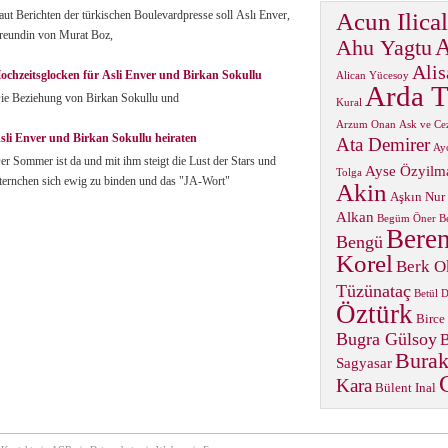
aut Berichten der türkischen Boulevardpresse soll Aslı Enver,
Acun Ilical
reundin von Murat Boz,
A
Ahu Yagtu
Alis
ochzeitsglocken für Asli Enver und Birkan Sokullu
Alican Yücesoy
Arda T
ie Beziehung von Birkan Sokullu und
Kural
Arzum Onan
Ask ve Ce
sli Enver und Birkan Sokullu heiraten
Ata Demirer
Ay
er Sommer ist da und mit ihm steigt die Lust der Stars und
Ayse Özyilm
Tolga
ternchen sich ewig zu binden und das "JA-Wort"
Akin
Aşkın Nur
Alkan
Begüm Öner
B
Beren
Bengü
Korel
Berk O
Tüzünataç
Betül 
Öztürk
Birce
Bugra Gülsoy
B
Burak
Sagyasar
Kara
Bülent Inal