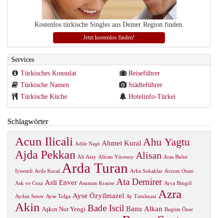
Kostenlos türkische Singles aus Deiner Region finden.
Jetzt kostenlos finden!
Services
Türkisches Konsulat
Reiseführer
Türkische Namen
Städteführer
Türkische Küche
Hotelinfo-Türkei
Schlagwörter
Acun Ilicali
Ahu Yagtu
Ahmet Kural
Adile Naşit
Ajda Pekkan
Alisan
Ali Atay
Alican Yücesoy
Aras Bulut
Arda Turan
Iynemli
Arda Kural
Arka Sokaklar
Arzum Onan
Ata Demirer
Asli Enver
Ask ve Ceza
Asuman Krause
Ayca Bingöl
Azra
Ayse Özyilmazel
Aydan Sener
Ayse Tolga
Ay Tutulmasi
Akin
Bade Iscil
Banu Alkan
Aşkın Nur Yengi
Begüm Öner