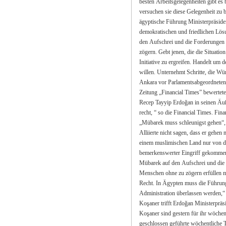
besten Arbeitsgelegenheiten gibt es bei uns. Wir biet
versuchen sie diese Gelegenheit zu bewerten.” (Cumhuriyet-Hürriyet-Star) Aufruf an die
ägyptische Führung Ministerpräsident Recep Tayyip Erdogan hat die ägyptische Führung zu einer
demokratischen und friedlichen Lösung des Konflikts mi
den Aufschrei und die Forderungen des Volkes. Erfüllt
zögern. Gebt jenen, die die Situation für ihre dunklen Pläne ausnutzen wollen, keine C
Initiative zu ergreifen. Handelt um des Friedens, der Sicherheit und der Stabilität in Ägypten
willen. Unternehmt Schritte, die Wünsche des Volkes zu erfül
Ankara vor Parlamentsabgeordneten seiner Regierungspartei AKP in Ankara. Die britische
Zeitung „Financial Times” bewertete die Ereignisse in Ägypten und
Recep Tayyip Erdoğan in seinen Äußerungen „Erdoğan, der kein Blatt vor den Mund nimmt, hat
recht, “ so die Financial Times. Financial Times betonte auch in seinem Artikel mit der Überschrift
„Mübarek muss schleunigst gehen“, dass Mübar
Alliierte nicht sagen, dass er gehen muss. “Hinsichtlich der Krise in Ägypten ist 
einem muslimischen Land nur von dem türkischen Ministerpräsident Recep Tayyip Erdoğan ein
bemerkenswerter Eingriff gekommen. Minister
Mübarek auf den Aufschrei und die Forderungen des Volke
Menschen ohne zu zögern erfüllen muss. Erdoğan, der keinen Blatt vor den Mun
Recht. In Ägypten muss die Führung sobald wie möglich an eine neue und demokratischere
Administration überlassen werden,“ so Financial
Koşaner trifft Erdoğan Ministerpräsident Recep Tayyip Erdoğan und Generalstabschef Işık
Koşaner sind gestern für ihr wöchentlich
geschlossen geführte wöchentliche Treffen im Zentralgebäude des Minister