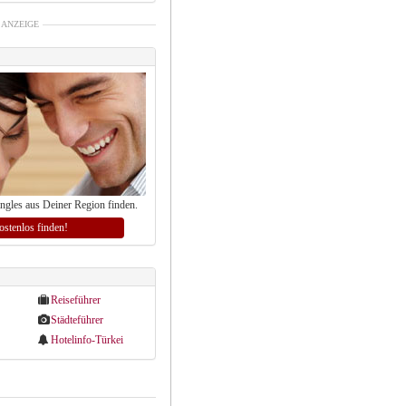
ANZEIGE
ingles aus Deiner Region finden.
kostenlos finden!
Reiseführer
Städteführer
Hotelinfo-Türkei