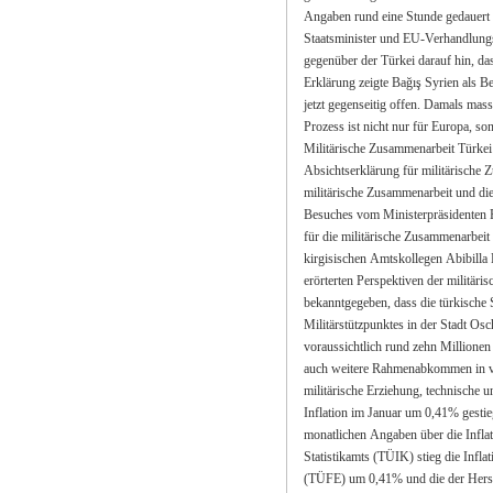
Angaben rund eine Stunde gedauert haben. (Star) Türkei in bezug auf EU nicht alternativlos
Staatsminister und EU-Verhandlungsführer Ege
gegenüber der Türkei darauf hin, dass die Türkei nicht alternativl
Erklärung zeigte Bağış Syrien als Beispiel und sagte: „Nach der Visumsaufhebung sind die Türen
jetzt gegenseitig offen. Damals massierten wir 300.000 Soldaten an die syrische Grenze. Der EU-
Prozess ist nicht nur für Europa, sondern auch für die ganze Region bed
Militärische Zusammenarbeit Türkei und Kirgisistan Die Türkei und Kirgisistan
Absichtserklärung für militärische Zusammenarbeit unterzeichnet. Die Entscheidung für die
militärische Zusammenarbeit und die Absic
Besuches vom Ministerpräsidenten Recep Tayyip Erdoğan
für die militärische Zusammenarbeit kam Verteidigungsminister Vecdi Gönül mit seinem
kirgisischen Amtskollegen Abibilla Kudaiberdijew zusammen. Gönül und Kudaiberdijew
erörterten Perspektiven der militärischen 
bekanntgegeben, dass die türkische Seite neben direkter finanz
Militärstützpunktes in der Stadt Osch im Süden Kirgistans helfen wolle. Das Bauprojekt wird
voraussichtlich rund zehn Millionen Dollar kosten, hieß e
auch weitere Rahmenabkommen in verschiedenen militärischen Bereichen, einschließend
militärische Erziehung, technische und wissenschaftliche Zusammenarbeit, fortgeführt. (Türkiye)
Inflation im Januar um 0,41% gestiegen Das Türkische Statistikamt (TÜIK) gab ge
monatlichen Angaben über die Inflation bekannt. Laut der gestrigen Angaben des Türkischen
Statistikamts (TÜIK) stieg die Inflation für J
(TÜFE) um 0,41% und die der Herstellerpreise (ÜFE) bei 2,