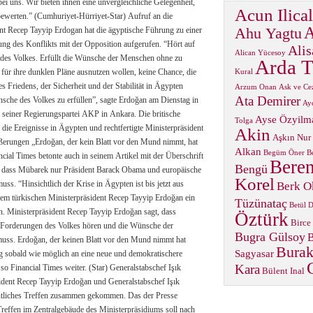
en ihnen eine unvergleichliche Gelegenheit,
Acun Ilical
A
Ahu Yagtu
t der Opposition aufgerufen. “Hört auf
Alis
Alican Yücesoy
 die Wünsche der Menschen ohne zu
Arda T
hance, die
Kural
Arzum Onan
Ask ve Ce
Ata Demirer
len”, sagte Erdoğan am Dienstag in
Ay
Ayse Özyilm
Tolga
 rechtfertigte Ministerpräsident
Akin
Aşkın Nur
Alkan
Begüm Öner
B
Beren
Bengü
ek nur Präsident Barack Obama und europäische
Korel
bis jetzt aus
Berk O
Tüzünataç
Betül 
präsident Recep Tayyip Erdoğan sagt, dass
Öztürk
Birce
s hören und die Wünsche der
Bugra Gülsoy
B
d nimmt hat
Burak
Sagyasar
Kara
 Times weiter. (Star) Generalstabschef Işık
Bülent Inal
es Treffen zusammen gekommen. Das der Presse
präsidiums soll nach