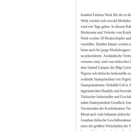
Istanbul Fashion Week Bei der in diesem Jahr zum dritten Mal veranstalteten Istanbul Fashion
Week
werden sich sowohl Modedesigner als auch 
wird vier Tage gehen. In diesem Rahmen werden auch bekannte Designer der türkischen
Modeszene und Vertreter von Konfektionsmarken zusammenkommen. Bei der Istanbul Fashion
Week werden 18 Modeschöpfer und neun bekannte Mar
vorstellen. Darüber hinaus werden auch 61 Firmen bei der Modewoche vertreten sein. 
bietet auch für junge Modedesigner eine gute Gelegenhei
zu präsentieren. Ausländische Vertreter der Modeszene, die bei der Istanbuler Modeszene
vertreten sind, sind vom türkischen Modesektor beeindruckt. Die Istanbul Fashion Week wird auf
dem Santral Campus der Bilgi Universität veranstaltet und
Nigeria ruft türkische Industrielle zu Investitionen auf Der zu offiziellen Kontakten in der Türke
weilende Staatspräsident von Nigeria, Goodluck Jonathan ist nach seinem Treffen mit dem
Staatspräsidenten Abdullah Gül in Ankara nach İs
nigerianischen Handels-und Investitionsforum teilgenommen, der vo
Türkischer Industrieller und Geschäftsleute (TUSKON) veranstaltet wurde. Vor dem Forum
nahm Staatspräsident Goodluck Jonathan an einem Frühstück teil, an dem sich neben dem
Vorsitzenden der Konföderation Türkischer Industrielle
Meral auch viele bekannte türkische Geschäftsmänner beteiligten, teil. Bei seiner Rede rief
Jonathan türkische Geschäftsmänner auf in Nigeria zu investieren 
eines der größten Wirtschaften der Welt werden. Nigeria steht vor einer großen Explosion. Die