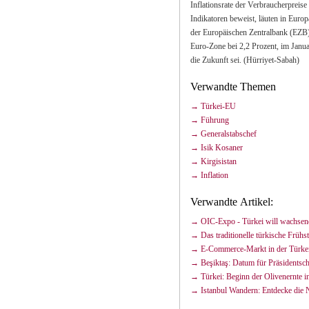
Inflationsrate der Verbraucherpreise bei 4,9%. Während die Türkei gute wirtschaftliche
Indikatoren beweist, läuten in Europa die Alarmglocken wegen der Inflationsrate. Der Präsident
der Europäischen Zentralbank (EZB), Jean-Claude Trichet erklärte, dass die Inflationsrate in der
Euro-Zone bei 2,2 Prozent, im Januar sogar bei 2,4 Prozent lege und dies
die Zukunft sei. (Hürriyet-Sabah)
Verwandte Themen
Türkei-EU
Führung
Generalstabschef
Isik Kosaner
Kirgisistan
Inflation
Verwandte Artikel:
OIC-Expo - Türkei will wachsen
Das traditionelle türkische Früh
E-Commerce-Markt in der Türkei
Beşiktaş: Datum für Präsidentsc
Türkei: Beginn der Olivenernte i
Istanbul Wandern: Entdecke die