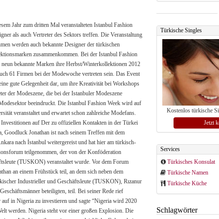
Türkische Singles
Vertreter des Sektors treffen. Die Veranstaltung
ken ihre Herbst/Winterkollektionen 2012
Das Event
t dar, um ihre Kreativität bei Workshops
Kostenlos türkische S
 erwartet schon zahlreiche Modefans.
Jetzt 
i
tanbul weitergereist und hat hier am türkisch-
Services
n der Konföderation
Türkisches Konsulat
Türkische Namen
r und Geschäftsleute (TUSKON), Rızanur
Türkische Küche
und sagte “Nigeria wird 2020
Schlagwörter