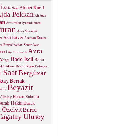
i
Ahmet Kural
Adile Naşit
jda Pekkan
Ali Atay
an
Aras Bulut Iynemli
Arda
uran
Arka Sokaklar
Asli Enver
za
Asuman Krause
ca Bingöl
Aydan Sener
Ayse
Azra
azel
Ay Tutulmasi
Bade Iscil
Banu
 Yengi
ekir Aksoy
Belcin Bilgin Erdogan
 Saat
Bergüzar
Berrak
ktay
Beyazit
Demir
Birkan Sokullu
 Akalay
urak Hakki
Burak
 Özcivit
Burcu
Cagatay Ulusoy