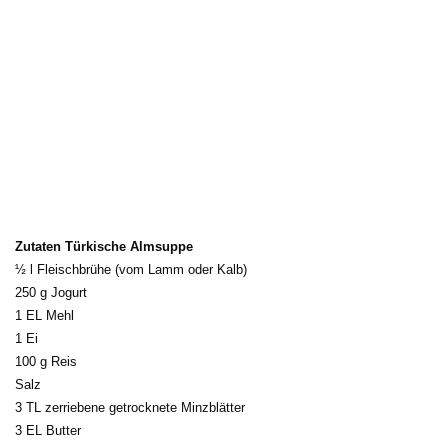
Zutaten Türkische Almsuppe
½ l Fleischbrühe (vom Lamm oder Kalb)
250 g Jogurt
1 EL Mehl
1 Ei
100 g Reis
Salz
3 TL zerriebene getrocknete Minzblätter
3 EL Butter