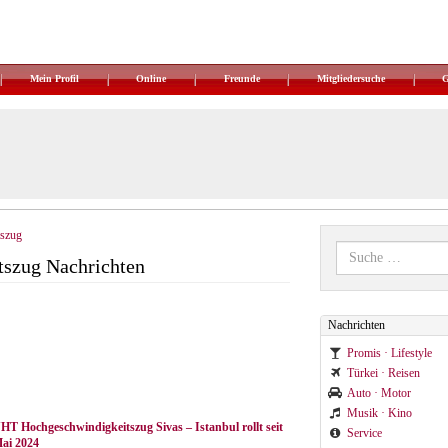
Mein Profil
Online
Freunde
Mitgliedersuche
szug
szug Nachrichten
Nachrichten
Promis · Lifestyle
Türkei · Reisen
Auto · Motor
Musik · Kino
HT Hochgeschwindigkeitszug Sivas – Istanbul rollt seit
Service
ai 2024