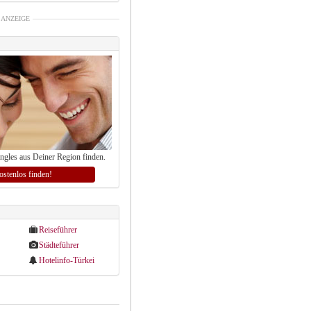
ANZEIGE
ingles aus Deiner Region finden.
kostenlos finden!
Reiseführer
Städteführer
Hotelinfo-Türkei