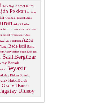
i
Ahmet Kural
Adile Naşit
jda Pekkan
Ali Atay
an
Aras Bulut Iynemli
Arda
uran
Arka Sokaklar
Asli Enver
za
Asuman Krause
ca Bingöl
Aydan Sener
Ayse
Azra
azel
Ay Tutulmasi
Bade Iscil
Banu
 Yengi
ekir Aksoy
Belcin Bilgin Erdogan
 Saat
Bergüzar
Berrak
ktay
Beyazit
Demir
Birkan Sokullu
 Akalay
urak Hakki
Burak
 Özcivit
Burcu
Cagatay Ulusoy