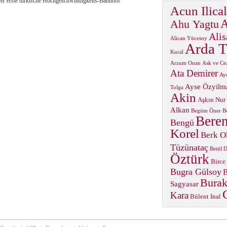
er erste türkische Hochgeschwindigkeits-Bahnhof
Acun Ilical
A
Ahu Yagtu
Alis
Alican Yücesoy
Arda T
Kural
Arzum Onan
Ask ve Ce
Ata Demirer
Ay
Ayse Özyilm
Tolga
Akin
Aşkın Nur
Alkan
Begüm Öner
B
Beren
Bengü
Korel
Berk O
Tüzünataç
Betül 
Öztürk
Birce
Bugra Gülsoy
B
Burak
Sagyasar
Kara
Bülent Inal