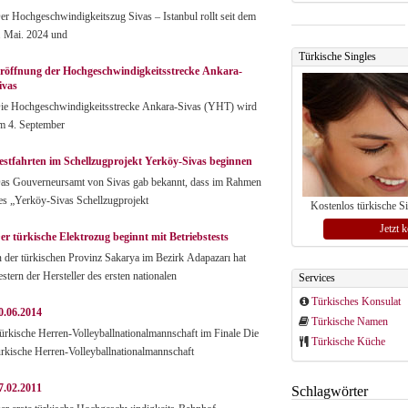
er Hochgeschwindigkeitszug Sivas – Istanbul rollt seit dem
. Mai. 2024 und
Türkische Singles
röffnung der Hochgeschwindigkeitsstrecke Ankara-
ivas
ie Hochgeschwindigkeitsstrecke Ankara-Sivas (YHT) wird
m 4. September
estfahrten im Schellzugprojekt Yerköy-Sivas beginnen
as Gouverneursamt von Sivas gab bekannt, dass im Rahmen
es „Yerköy-Sivas Schellzugprojekt
Kostenlos türkische S
Jetzt 
er türkische Elektrozug beginnt mit Betriebstests
n der türkischen Provinz Sakarya im Bezirk Adapazarı hat
estern der Hersteller des ersten nationalen
Services
Türkisches Konsulat
0.06.2014
Türkische Namen
ürkische Herren-Volleyballnationalmannschaft im Finale Die
Türkische Küche
ürkische Herren-Volleyballnationalmannschaft
7.02.2011
Schlagwörter