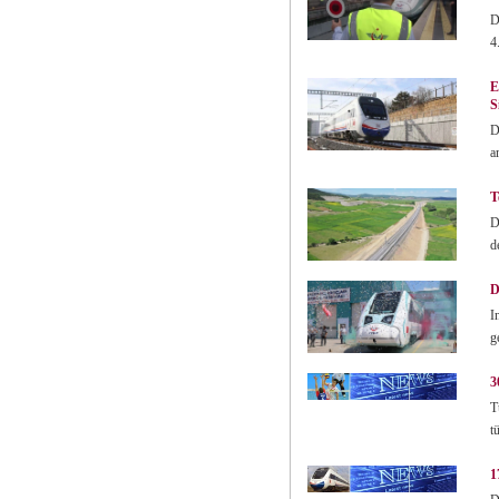
D
4
E
S
D
a
T
D
d
D
I
g
3
T
t
1