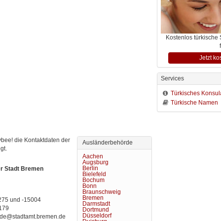
Kostenlos türkische
Jetzt ko
Services
Türkisches Konsul
Türkische Namen
bee! die Kontaktdaten der 
Ausländerbehörde
gt.
Aachen
Augsburg
Berlin
er Stadt Bremen
Bielefeld
Bochum
Bonn
Braunschweig
Bremen
275 und -15004
Darmstadt
179
Dortmund
Düsseldorf
erde@stadtamt.bremen.de