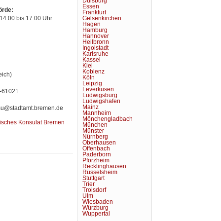
Duisburg
Essen
örde:
Frankfurt
Gelsenkirchen
14:00 bis 17:00 Uhr
Hagen
Hamburg
Hannover
Heilbronn
Ingolstadt
Karlsruhe
Kassel
Kiel
Koblenz
eich)
Köln
Leipzig
Leverkusen
8-61021
Ludwigsburg
Ludwigshafen
Mainz
su@stadtamt.bremen.de
Mannheim
Mönchengladbach
isches Konsulat Bremen
München
Münster
Nürnberg
Oberhausen
Offenbach
Paderborn
Pforzheim
Recklinghausen
Rüsselsheim
Stuttgart
Trier
Troisdorf
Ulm
Wiesbaden
Würzburg
Wuppertal