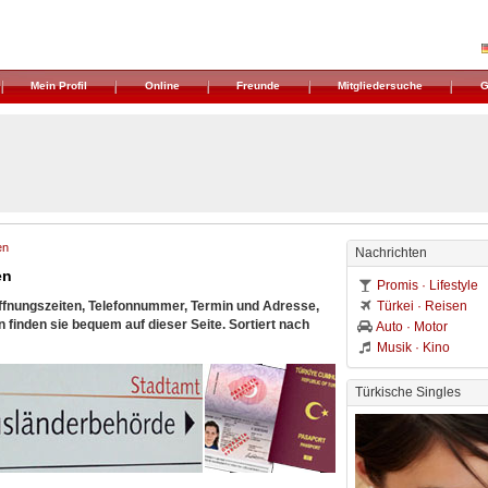
Mein Profil
Online
Freunde
Mitgliedersuche
G
en
Nachrichten
en
Promis · Lifestyle
Öffnungszeiten, Telefonnummer, Termin und Adresse,
Türkei · Reisen
inden sie bequem auf dieser Seite. Sortiert nach
Auto · Motor
Musik · Kino
Türkische Singles