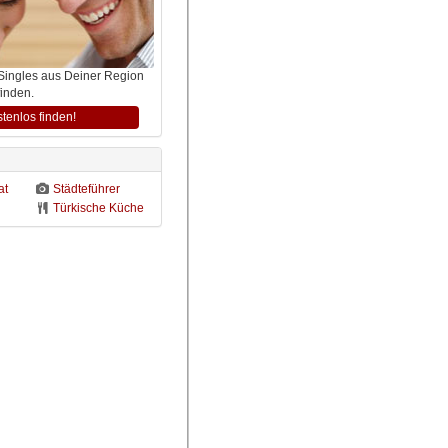
 Singles aus Deiner Region
finden.
stenlos finden!
at
Städteführer
Türkische Küche