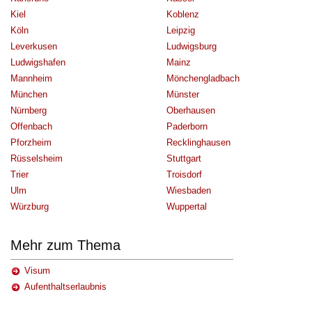
Kiel
Koblenz
Köln
Leipzig
Leverkusen
Ludwigsburg
Ludwigshafen
Mainz
Mannheim
Mönchengladbach
München
Münster
Nürnberg
Oberhausen
Offenbach
Paderborn
Pforzheim
Recklinghausen
Rüsselsheim
Stuttgart
Trier
Troisdorf
Ulm
Wiesbaden
Würzburg
Wuppertal
Mehr zum Thema
Visum
Aufenthaltserlaubnis