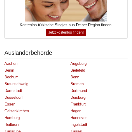
Kostenlos türkische Singles aus Deiner Region finden.
Jetzt kostenlos finden!
Ausländerbehörde
Aachen
Augsburg
Berlin
Bielefeld
Bochum
Bonn
Braunschweig
Bremen
Darmstadt
Dortmund
Düsseldorf
Duisburg
Essen
Frankfurt
Gelsenkirchen
Hagen
Hamburg
Hannover
Heilbronn
Ingolstadt
Karlsruhe
Kassel