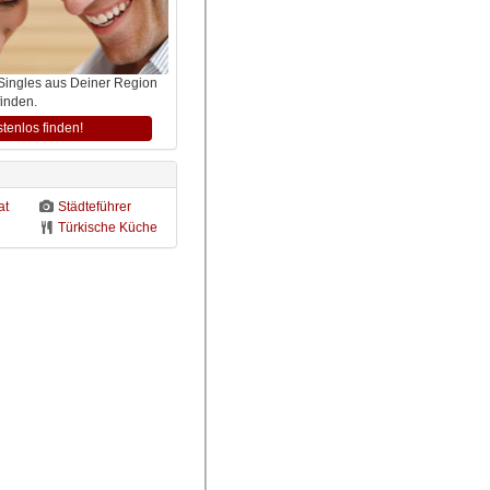
 Singles aus Deiner Region
finden.
stenlos finden!
at
Städteführer
Türkische Küche