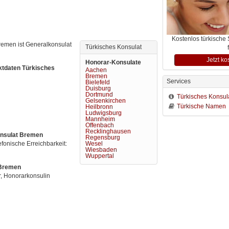
Kostenlos türkische
emen ist Generalkonsulat 
Türkisches Konsulat
Jetzt ko
Honorar-Konsulate
ktdaten Türkisches
Aachen
Bremen
Services
Bielefeld
Duisburg
Dortmund
Türkisches Konsul
Gelsenkirchen
Türkische Namen
Heilbronn
Ludwigsburg
Mannheim
Offenbach
Recklinghausen
onsulat Bremen
Regensburg
efonische Erreichbarkeit:
Wesel
Wiesbaden
Wuppertal
 Bremen
r, Honorarkonsulin