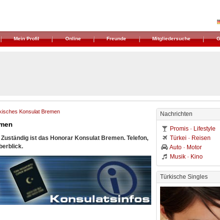
Mein Profil
Online
Freunde
Mitgliedersuche
G
kisches Konsulat Bremen
Nachrichten
emen
Promis · Lifestyle
Zuständig ist das Honorar Konsulat Bremen. Telefon,
Türkei · Reisen
erblick.
Auto · Motor
Musik · Kino
Türkische Singles