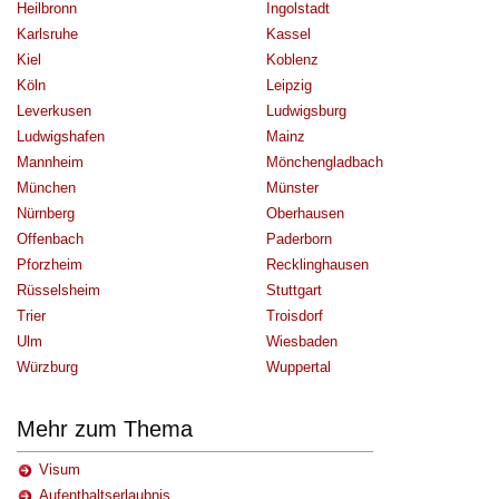
Heilbronn
Ingolstadt
Karlsruhe
Kassel
Kiel
Koblenz
Köln
Leipzig
Leverkusen
Ludwigsburg
Ludwigshafen
Mainz
Mannheim
Mönchengladbach
München
Münster
Nürnberg
Oberhausen
Offenbach
Paderborn
Pforzheim
Recklinghausen
Rüsselsheim
Stuttgart
Trier
Troisdorf
Ulm
Wiesbaden
Würzburg
Wuppertal
Mehr zum Thema
Visum
Aufenthaltserlaubnis