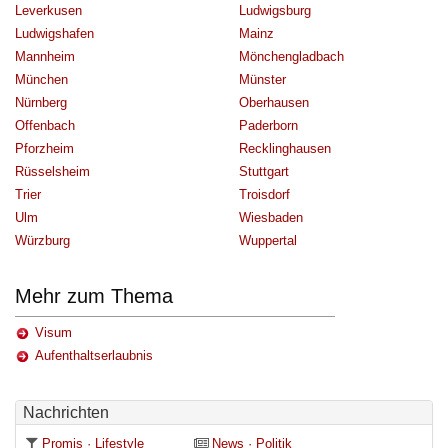
Leverkusen
Ludwigsburg
Ludwigshafen
Mainz
Mannheim
Mönchengladbach
München
Münster
Nürnberg
Oberhausen
Offenbach
Paderborn
Pforzheim
Recklinghausen
Rüsselsheim
Stuttgart
Trier
Troisdorf
Ulm
Wiesbaden
Würzburg
Wuppertal
Mehr zum Thema
Visum
Aufenthaltserlaubnis
Nachrichten
Promis · Lifestyle
News · Politik