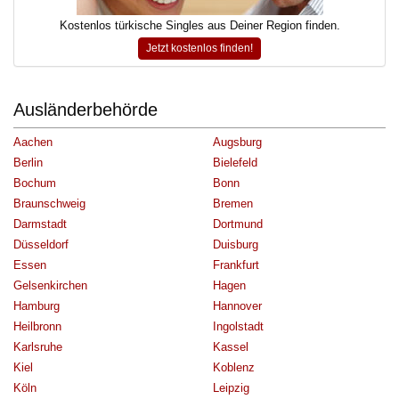
Kostenlos türkische Singles aus Deiner Region finden.
Jetzt kostenlos finden!
Ausländerbehörde
Aachen
Augsburg
Berlin
Bielefeld
Bochum
Bonn
Braunschweig
Bremen
Darmstadt
Dortmund
Düsseldorf
Duisburg
Essen
Frankfurt
Gelsenkirchen
Hagen
Hamburg
Hannover
Heilbronn
Ingolstadt
Karlsruhe
Kassel
Kiel
Koblenz
Köln
Leipzig