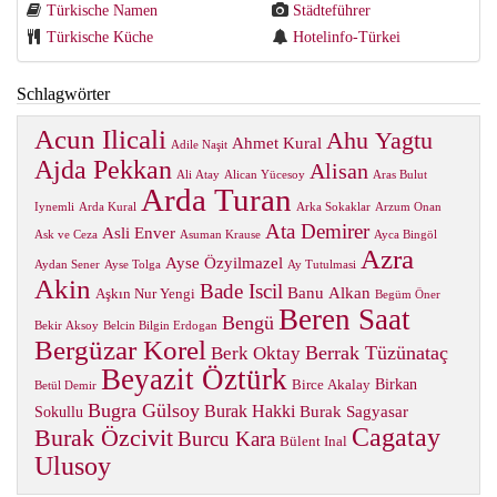
Türkische Namen
Städteführer
Türkische Küche
Hotelinfo-Türkei
Schlagwörter
Acun Ilicali
Ahu Yagtu
Ahmet Kural
Adile Naşit
Ajda Pekkan
Alisan
Ali Atay
Alican Yücesoy
Aras Bulut
Arda Turan
Iynemli
Arda Kural
Arka Sokaklar
Arzum Onan
Ata Demirer
Asli Enver
Ask ve Ceza
Asuman Krause
Ayca Bingöl
Azra
Ayse Özyilmazel
Aydan Sener
Ayse Tolga
Ay Tutulmasi
Akin
Bade Iscil
Banu Alkan
Aşkın Nur Yengi
Begüm Öner
Beren Saat
Bengü
Bekir Aksoy
Belcin Bilgin Erdogan
Bergüzar Korel
Berrak Tüzünataç
Berk Oktay
Beyazit Öztürk
Birkan
Birce Akalay
Betül Demir
Bugra Gülsoy
Burak Hakki
Burak Sagyasar
Sokullu
Cagatay
Burak Özcivit
Burcu Kara
Bülent Inal
Ulusoy