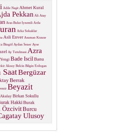
i
Ahmet Kural
Adile Naşit
jda Pekkan
Ali Atay
an
Aras Bulut Iynemli
Arda
uran
Arka Sokaklar
Asli Enver
za
Asuman Krause
ca Bingöl
Aydan Sener
Ayse
Azra
azel
Ay Tutulmasi
Bade Iscil
Banu
 Yengi
ekir Aksoy
Belcin Bilgin Erdogan
 Saat
Bergüzar
Berrak
ktay
Beyazit
Demir
Birkan Sokullu
 Akalay
urak Hakki
Burak
 Özcivit
Burcu
Cagatay Ulusoy