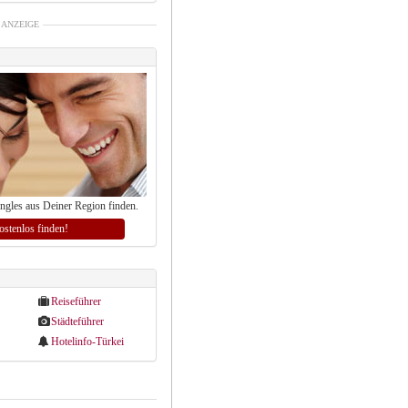
ANZEIGE
ingles aus Deiner Region finden.
kostenlos finden!
Reiseführer
Städteführer
Hotelinfo-Türkei