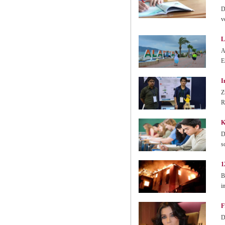
D
v
L
A
E
I
Z
R
K
D
s
1
B
i
F
D