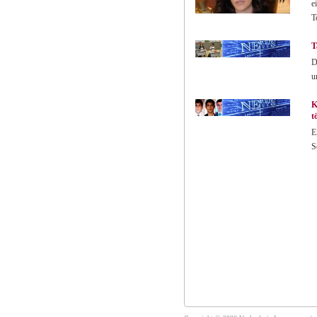
e
T
T
D
u
K
t
E
S