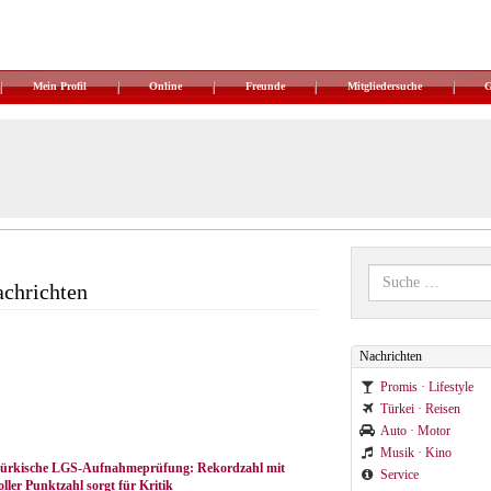
Mein Profil
Online
Freunde
Mitgliedersuche
achrichten
Nachrichten
Promis · Lifestyle
Türkei · Reisen
Auto · Motor
Musik · Kino
ürkische LGS-Aufnahmeprüfung: Rekordzahl mit
Service
oller Punktzahl sorgt für Kritik