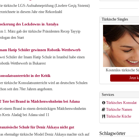
ie türkische LGS-Aufnahmeprüfung (Liselere Geçiş Sistemi)
erzeichnete in diesem Jahr eine Rekordzahl
Türkische Singles
ockerung des Lockdowns in Antalya
m 1. März gab der türkische Präsidenten Recep Tayyip
rdogan den Start
mam Hatip Schüler gewinnen Robotik-Wettbewerb
wei Schüler der Imam Hatip Schule in Istanbul habe einen
obotik-Wettbewerb in Bukarest
Kostenlos türkische S
onsulatsunterricht in der Kritik
Jetzt 
er türkische Konsulatsunterricht wird an deutschen Schulen
chon seit den 70er Jahren angeboten.
Services
2 Tote bei Brand in Mädchenwohnheim bei Adana
Türkisches Konsulat
ei einem Brand in einem dreistöckigen Mädchenwohnheim
Türkische Namen
m Kreis Aladağ bei Adana sind 11
Türkische Küche
ranzösische Schule für Deniz Akkaya nicht gut
Schlagwörter
as ehemalige türkische Model Deniz Akkaya machte sich auf