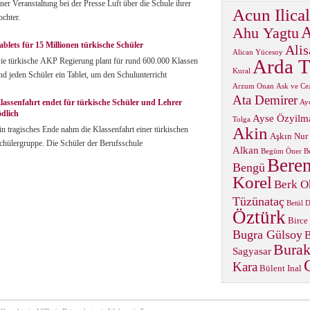
iner Veranstaltung bei der Presse Luft über die Schule ihrer
Acun Ilical
ochter.
A
Ahu Yagtu
ablets für 15 Millionen türkische Schüler
Alis
Alican Yücesoy
Arda T
ie türkische AKP Regierung plant für rund 600.000 Klassen
Kural
nd jeden Schüler ein Tablet, um den Schulunterricht
Arzum Onan
Ask ve Ce
Ata Demirer
lassenfahrt endet für türkische Schüler und Lehrer
Ay
ödlich
Ayse Özyilm
Tolga
Akin
in tragisches Ende nahm die Klassenfahrt einer türkischen
Aşkın Nur
chülergruppe. Die Schüler der Berufsschule
Alkan
Begüm Öner
B
Beren
Bengü
Korel
Berk O
Tüzünataç
Betül 
Öztürk
Birce
Bugra Gülsoy
B
Burak
Sagyasar
Kara
Bülent Inal