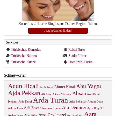
Kostenlos türkische Singles aus Deiner Region finden.
Jetzt kostenlos finden!
Services
Türkisches Konsulat
Reiseführer
Türkische Namen
Städteführer
Türkische Küche
Hotelinfo-Türkei
Schlagwörter
Acun Ilicali
Ahu Yagtu
Ahmet Kural
Adile Naşit
Ajda Pekkan
Alisan
Ali Atay
Alican Yücesoy
Aras Bulut
Arda Turan
Iynemli
Arda Kural
Arka Sokaklar
Arzum Onan
Ata Demirer
Asli Enver
Ask ve Ceza
Asuman Krause
Ayca Bingöl
Azra
Ayse Özyilmazel
Aydan Sener
Ayse Tolga
Ay Tutulmasi