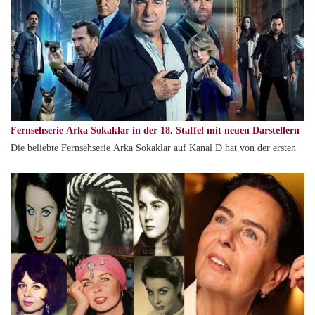
Fernsehserie Arka Sokaklar in der 18. Staffel mit neuen Darstellern
Die beliebte Fernsehserie Arka Sokaklar auf Kanal D hat von der ersten