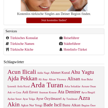
Kostenlos türkische Singles aus Deiner Region finden.
Jetzt kostenlos finden!
Services
Türkisches Konsulat
Reiseführer
Türkische Namen
Städteführer
Türkische Küche
Hotelinfo-Türkei
Schlagwörter
Acun Ilicali
Ahu Yagtu
Ahmet Kural
Adile Naşit
Ajda Pekkan
Alisan
Ali Atay
Alican Yücesoy
Aras Bulut
Arda Turan
Iynemli
Arda Kural
Arka Sokaklar
Arzum Onan
Ata Demirer
Asli Enver
Ask ve Ceza
Asuman Krause
Ayca Bingöl
Azra
Ayse Özyilmazel
Aydan Sener
Ayse Tolga
Ay Tutulmasi
Akin
Bade Iscil
Banu Alkan
Aşkın Nur Yengi
Begüm Öner