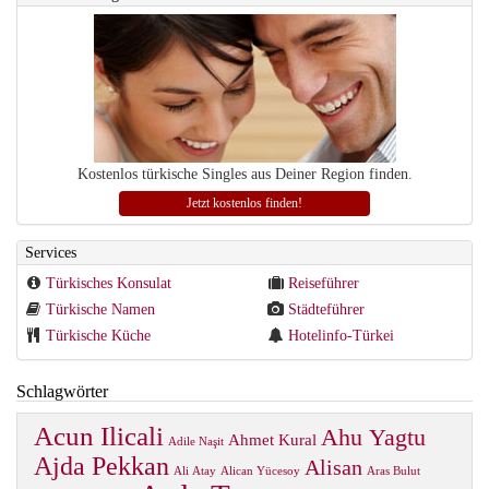
Kostenlos türkische Singles aus Deiner Region finden.
Jetzt kostenlos finden!
Services
Türkisches Konsulat
Reiseführer
Türkische Namen
Städteführer
Türkische Küche
Hotelinfo-Türkei
Schlagwörter
Acun Ilicali
Ahu Yagtu
Ahmet Kural
Adile Naşit
Ajda Pekkan
Alisan
Ali Atay
Alican Yücesoy
Aras Bulut