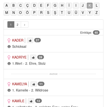
A
B
C
Ç
D
E
F
G
H
İ
I
J
K
L
M
N
O
Ö
P
R
S
Ş
T
U
Ü
V
Y
Z
1
2
Einträge:
40
KADER
27
Schicksal
KADRİYE
28
1.Wert - 2. Ehre, Stolz
ANZEIGE
KAMELYA
11
1. Kamelie - 2. Wildrose
KAMİLE
12