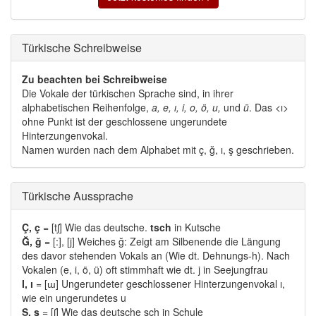
Türkische Schreibweise 
Zu beachten bei Schreibweise
Die Vokale der türkischen Sprache sind, in ihrer 
alphabetischen Reihenfolge,
a, e, ı, i, o, ö, u,
und 
ü
. Das <ı>
ohne Punkt ist der geschlossene ungerundete
Hinterzungenvokal.
Namen wurden nach dem Alphabet mit ç, ğ, ı, ş geschrieben. 
Türkische Aussprache 
Ç, ç
= [tʃ] Wie das deutsche. 
tsch
in Kutsche
Ğ, ğ
= [:], [j] Weiches ğ: Zeigt am Silbenende die Längung 
des davor stehenden Vokals an (Wie dt. Dehnungs-h). Nach
Vokalen (e, i, ö, ü) oft stimmhaft wie dt. j in Seejungfrau
I, ı
= [ɯ] Ungerundeter geschlossener Hinterzungenvokal ı, 
wie ein ungerundetes u
Ş, ş
= [ʃ] Wie das deutsche sch in Schule