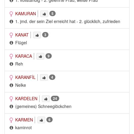
1. vollständig - 2. gelehrte Frau, weise Frau
KAMURAN
5
1. jmd. der sein Ziel erreicht hat - 2. glücklich, zufrieden
KANAT
3
Flügel
KARACA
9
Reh
KARANFİL
4
Nelke
KARDELEN
24
(gemeines) Schneeglöckchen
KARMEN
6
kaminrot