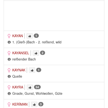
KAYAN
1
1. (Gieß-)Bach - 2. reißend, wild
KAYANSEL
2
reißender Bach
KAYNAK
1
Quelle
KAYRA
54
Gnade, Gunst, Wohlwollen, Güte
KERİMAN
3