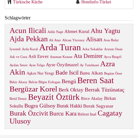
Türkische Küche
Hotelinfo-Türkei
Schlagwörter
Acun Ilicali
Ahu Yagtu
Ahmet Kural
Adile Naşit
Ajda Pekkan
Alisan
Ali Atay
Alican Yücesoy
Aras Bulut
Arda Turan
Iynemli
Arda Kural
Arka Sokaklar
Arzum Onan
Ata Demirer
Asli Enver
Ask ve Ceza
Asuman Krause
Ayca Bingöl
Azra
Ayse Özyilmazel
Aydan Sener
Ayse Tolga
Ay Tutulmasi
Akin
Bade Iscil
Banu Alkan
Aşkın Nur Yengi
Begüm Öner
Beren Saat
Bengü
Bekir Aksoy
Belcin Bilgin Erdogan
Bergüzar Korel
Berrak Tüzünataç
Berk Oktay
Beyazit Öztürk
Birkan
Birce Akalay
Betül Demir
Bugra Gülsoy
Burak Hakki
Burak Sagyasar
Sokullu
Cagatay
Burak Özcivit
Burcu Kara
Bülent Inal
Ulusoy