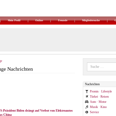
Mein Profil
Online
Freunde
Mitgliedersuche
ge
uge Nachrichten
Nachrichten
Promis · Lifestyle
Türkei · Reisen
Auto · Motor
Musik · Kino
S-Präsident Biden drängt auf Verbot von Elektroautos
Service
us China