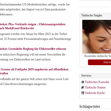
bereinstimmenden US-Medienberichten zufolge, wurde Joe
iden aufgefordert, den Import von in China produzierten
lektroautos
Türkische Singles
ürkei: Pkw-Verkäufe steigen – Elektroautopreisliste
ach Modell und Reichweite
nsgesamt wurden von Januar bis März 2023 in der Türkei
ber 55 Prozent mehr Personenkraftwagen und Nutzfahrzeuge
ürkei: Gesetzliche Reglung für Elektroroller erlassen
ie türkischere Regierung will mit neuen Vorschriften die
Kostenlos türkische S
utzung von Elektrorollern im Land sicherer
Jetzt 
-Scooter ab Frühjahr 2019 zugelassen auf öffentlichen
traßen
Services
roßstädte auf der ganzen Welt sehen sich Staus sowie Luft-
Türkisches Konsulat
nd Umweltverschmutzungen ausgesetzt,
Türkische Namen
Türkische Küche
Schlagwörter