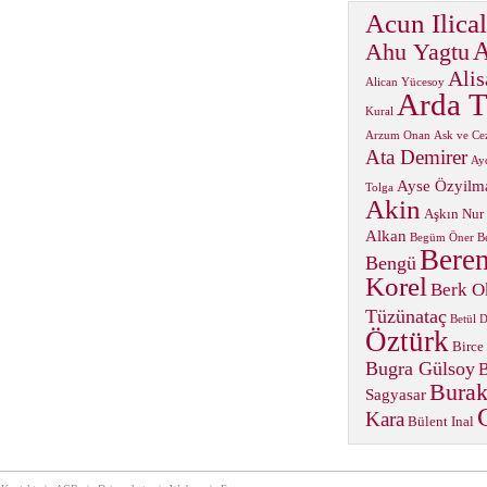
Acun Ilical
A
Ahu Yagtu
Alis
Alican Yücesoy
Arda T
Kural
Arzum Onan
Ask ve Ce
Ata Demirer
Ay
Ayse Özyilm
Tolga
Akin
Aşkın Nur
Alkan
Begüm Öner
B
Beren
Bengü
Korel
Berk O
Tüzünataç
Betül 
Öztürk
Birce
Bugra Gülsoy
B
Burak
Sagyasar
Kara
Bülent Inal