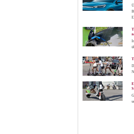
Ü
B
E
T
n
I
ü
T
D
N
E
S
G
u