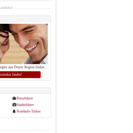
ANZEIGE
ingles aus Deiner Region finden.
kostenlos finden!
Reiseführer
Städteführer
Hotelinfo-Türkei