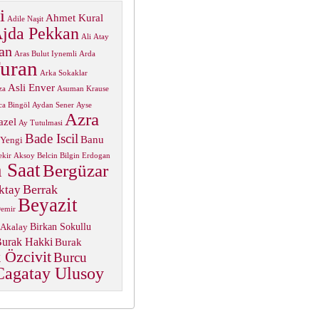
i
Ahmet Kural
Adile Naşit
jda Pekkan
Ali Atay
an
Aras Bulut Iynemli
Arda
uran
Arka Sokaklar
Asli Enver
za
Asuman Krause
ca Bingöl
Aydan Sener
Ayse
Azra
azel
Ay Tutulmasi
Bade Iscil
Banu
 Yengi
ekir Aksoy
Belcin Bilgin Erdogan
 Saat
Bergüzar
Berrak
ktay
Beyazit
Demir
Birkan Sokullu
 Akalay
urak Hakki
Burak
 Özcivit
Burcu
Cagatay Ulusoy