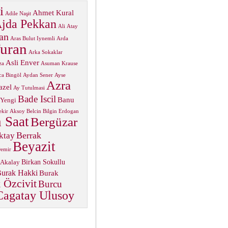
i
Ahmet Kural
Adile Naşit
jda Pekkan
Ali Atay
an
Aras Bulut Iynemli
Arda
uran
Arka Sokaklar
Asli Enver
za
Asuman Krause
ca Bingöl
Aydan Sener
Ayse
Azra
azel
Ay Tutulmasi
Bade Iscil
Banu
 Yengi
ekir Aksoy
Belcin Bilgin Erdogan
 Saat
Bergüzar
Berrak
ktay
Beyazit
Demir
Birkan Sokullu
 Akalay
urak Hakki
Burak
 Özcivit
Burcu
Cagatay Ulusoy