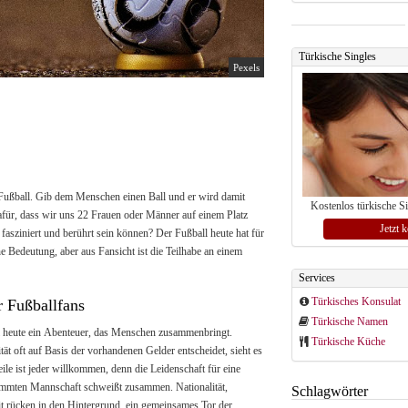
Türkische Singles
Pexels
st Fußball. Gib dem Menschen einen Ball und er wird damit
Kostenlos türkische S
dafür, dass wir uns 22 Frauen oder Männer auf einem Platz
Jetzt 
fasziniert und berührt sein können? Der Fußball heute hat für
e Bedeutung, aber aus Fansicht ist die Teilhabe an einem
Services
Türkisches Konsulat
r Fußballfans
Türkische Namen
ll heute ein Abenteuer, das Menschen zusammenbringt.
Türkische Küche
ät oft auf Basis der vorhandenen Gelder entscheidet, sieht es
le ist jeder willkommen, denn die Leidenschaft für eine
timmten Mannschaft schweißt zusammen. Nationalität,
Schlagwörter
it rücken in den Hintergrund, ein gemeinsames Tor der