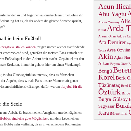
Acun Ilical
A
Ahu Yagtu
ufeinander zu und beginnen automatisch ein Spiel, ohne ihr
Alis
edeutung hat es, ob der andere die gleiche Sprache spricht,
Alican Yücesoy
Arda T
ägt?
Kural
Arzum Onan
Ask ve Ce
athie beim Fußball
Ata Demirer
Ay
 negativ ausfallen können
, zeigen immer wieder stattfindende
Ayse Özyilm
Tolga
r erschreckend sind, genießen die meisten Fans einfach nur
Akin
Aşkın Nur
eim Fußballspiel in den Adern breit macht. Geplänkel mit den
Alkan
Begüm Öner
B
rmale Reaktion, immerhin geht es hier um einen Wettkampf.
Beren
Bengü
, ist das Glücksgefühl so intensiv, dass es Menschen
Korel
Berk O
 der Aspekt, dass wir als Fans unsere Mannschaft genau
Tüzünataç
Betül 
 wissenschaftliche Erklärungen dafür, warum
Torjubel für die
Öztürk
Birce
Bugra Gülsoy
B
 die Seele
Burak
Sagyasar
Kara
n aus Arbeit. Es braucht einen Ausgleich, um den täglichen
Bülent Inal
Hobbys sind eine gute Möglichkeit
, um dem Leben einen
als Hobby sehr vielfältig, da es in verschiedene Richtungen