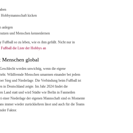
aben
er Hobbymannschaft kicken
n anlegen
 nutzen und Menschen kennenlernen
 Fußball so zu leben, wie es ihm gefällt. Nicht nur in
t Fußball die Liste der Hobbys an
et Menschen global
 Geschlecht werden unwichtig, wenn die eigene
 steht. Wildfremde Menschen umarmen einander bei jedem
ber Sieg und Niederlage. Die Verbindung beim Fußball ist
 in Deutschland zeigte. Im Jahr 2024 findet die
en Land statt und wird Städte wie Berlin in Fanmeilen
i einer Niederlage der eigenen Mannschaft sind es Momente
ans immer wieder zurückkehren lässt und auch für die Teams
nder Faktor.