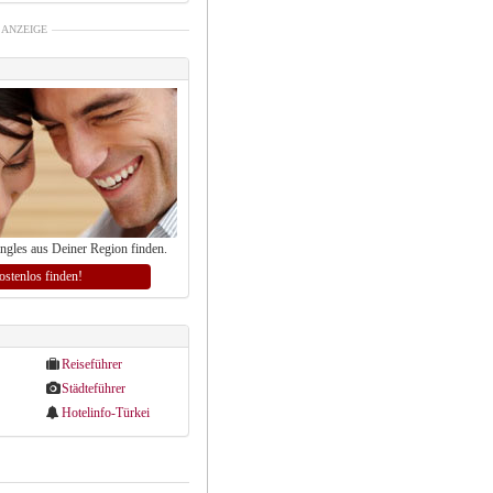
ANZEIGE
ingles aus Deiner Region finden.
kostenlos finden!
Reiseführer
Städteführer
Hotelinfo-Türkei