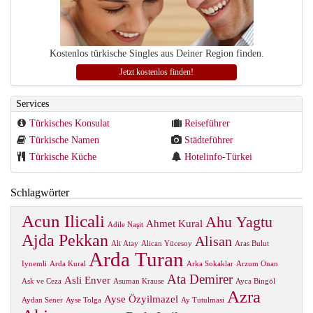
Kostenlos türkische Singles aus Deiner Region finden.
Jetzt kostenlos finden!
Services
Türkisches Konsulat
Reiseführer
Türkische Namen
Städteführer
Türkische Küche
Hotelinfo-Türkei
Schlagwörter
Acun Ilicali
Ahu Yagtu
Ahmet Kural
Adile Naşit
Ajda Pekkan
Alisan
Ali Atay
Alican Yücesoy
Aras Bulut
Arda Turan
Iynemli
Arda Kural
Arka Sokaklar
Arzum Onan
Ata Demirer
Asli Enver
Ask ve Ceza
Asuman Krause
Ayca Bingöl
Azra
Ayse Özyilmazel
Aydan Sener
Ayse Tolga
Ay Tutulmasi