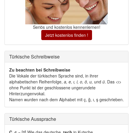
Seriös und kostenlos kennenlernen!
Jetzt kostenlos finden !
Türkische Schreibweise 
Zu beachten bei Schreibweise
Die Vokale der türkischen Sprache sind, in ihrer 
alphabetischen Reihenfolge,
a, e, ı, i, o, ö, u,
und 
ü
. Das <ı>
ohne Punkt ist der geschlossene ungerundete
Hinterzungenvokal.
Namen wurden nach dem Alphabet mit ç, ğ, ı, ş geschrieben. 
Türkische Aussprache 
Ç, ç
= [tʃ] Wie das deutsche. 
tsch
in Kutsche