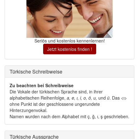
Seriös und kostenlos kennenlernen!
Jetzt kostenlos finden !
Türkische Schreibweise 
Zu beachten bei Schreibweise
Die Vokale der türkischen Sprache sind, in ihrer 
alphabetischen Reihenfolge,
a, e, ı, i, o, ö, u,
und 
ü
. Das <ı>
ohne Punkt ist der geschlossene ungerundete
Hinterzungenvokal.
Namen wurden nach dem Alphabet mit ç, ğ, ı, ş geschrieben. 
Türkische Aussprache 