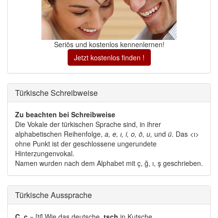
Seriös und kostenlos kennenlernen!
Jetzt kostenlos finden !
Türkische Schreibweise 
Zu beachten bei Schreibweise
Die Vokale der türkischen Sprache sind, in ihrer 
alphabetischen Reihenfolge,
a, e, ı, i, o, ö, u,
und 
ü
. Das <ı>
ohne Punkt ist der geschlossene ungerundete
Hinterzungenvokal.
Namen wurden nach dem Alphabet mit ç, ğ, ı, ş geschrieben. 
Türkische Aussprache 
Ç, ç
= [tʃ] Wie das deutsche. 
tsch
in Kutsche