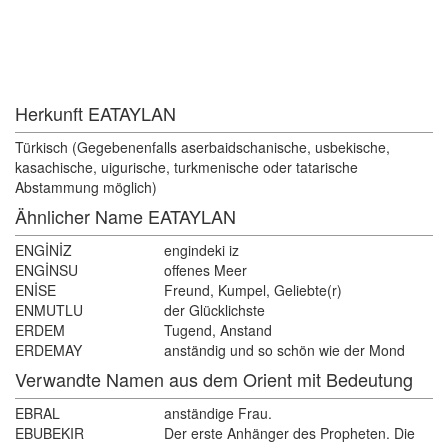
Herkunft EATAYLAN 
Türkisch (Gegebenenfalls aserbaidschanische, usbekische, 
kasachische, uigurische, turkmenische oder tatarische
Abstammung möglich)
Ähnlicher Name EATAYLAN
ENGİNİZ
engindeki iz
ENGİNSU
offenes Meer
ENİSE
Freund, Kumpel, Geliebte(r)
ENMUTLU
der Glücklichste
ERDEM
Tugend, Anstand
ERDEMAY
anständig und so schön wie der Mond
Verwandte Namen aus dem Orient mit Bedeutung 
EBRAL
anständige Frau.
EBUBEKIR
Der erste Anhänger des Propheten. Die