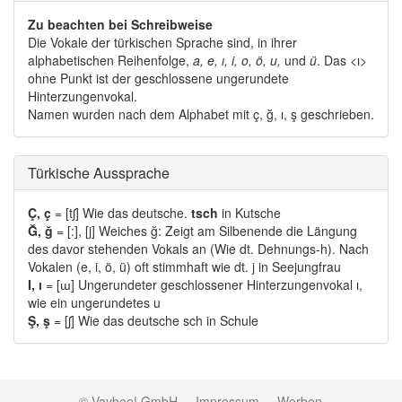
Zu beachten bei Schreibweise
Die Vokale der türkischen Sprache sind, in ihrer 
alphabetischen Reihenfolge,
a, e, ı, i, o, ö, u,
und 
ü
. Das <ı>
ohne Punkt ist der geschlossene ungerundete
Hinterzungenvokal.
Namen wurden nach dem Alphabet mit ç, ğ, ı, ş geschrieben. 
Türkische Aussprache 
Ç, ç
= [tʃ] Wie das deutsche. 
tsch
in Kutsche
Ğ, ğ
= [:], [j] Weiches ğ: Zeigt am Silbenende die Längung 
des davor stehenden Vokals an (Wie dt. Dehnungs-h). Nach
Vokalen (e, i, ö, ü) oft stimmhaft wie dt. j in Seejungfrau
I, ı
= [ɯ] Ungerundeter geschlossener Hinterzungenvokal ı, 
wie ein ungerundetes u
Ş, ş
= [ʃ] Wie das deutsche sch in Schule
© Vaybee! GmbH
·
Impressum
·
Werben