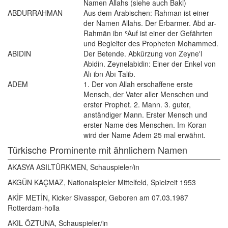
Namen Allahs (siehe auch Baki)
ABDURRAHMAN
Aus dem Arabischen: Rahman ist einer
der Namen Allahs. Der Erbarmer. Abd ar-
Rahmān ibn ʿAuf ist einer der Gefährten
und Begleiter des Propheten Mohammed.
ABIDIN
Der Betende. Abkürzung von Zeyne'l
Abidin. Zeynelabidin: Einer der Enkel von
Alī ibn Abī Tālib.
ADEM
1. Der von Allah erschaffene erste
Mensch, der Vater aller Menschen und
erster Prophet. 2. Mann. 3. guter,
anständiger Mann. Erster Mensch und
erster Name des Menschen. Im Koran
wird der Name Adem 25 mal erwähnt.
Türkische Prominente mit ähnlichem Namen
AKASYA ASILTÜRKMEN, Schauspieler/in
AKGÜN KAÇMAZ, Nationalspieler Mittelfeld, Spielzeit 1953
AKİF METİN, Kicker Sivasspor, Geboren am 07.03.1987
Rotterdam-holla
AKIL ÖZTUNA, Schauspieler/in