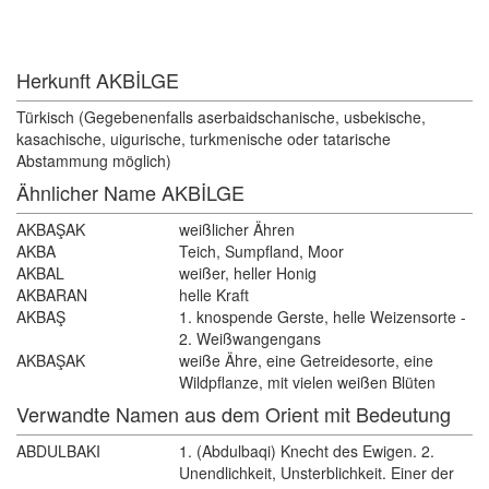
Herkunft AKBİLGE 
Türkisch (Gegebenenfalls aserbaidschanische, usbekische, 
kasachische, uigurische, turkmenische oder tatarische
Abstammung möglich)
Ähnlicher Name AKBİLGE
AKBAŞAK
weißlicher Ähren
AKBA
Teich, Sumpfland, Moor
AKBAL
weißer, heller Honig
AKBARAN
helle Kraft
AKBAŞ
1. knospende Gerste, helle Weizensorte - 
2. Weißwangengans
AKBAŞAK
weiße Ähre, eine Getreidesorte, eine 
Wildpflanze, mit vielen weißen Blüten
Verwandte Namen aus dem Orient mit Bedeutung 
ABDULBAKI
1. (Abdulbaqi) Knecht des Ewigen. 2.
Unendlichkeit, Unsterblichkeit. Einer der