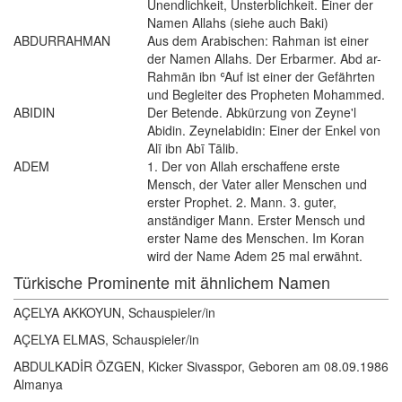
Unendlichkeit, Unsterblichkeit. Einer der
Namen Allahs (siehe auch Baki)
ABDURRAHMAN
Aus dem Arabischen: Rahman ist einer
der Namen Allahs. Der Erbarmer. Abd ar-
Rahmān ibn ʿAuf ist einer der Gefährten
und Begleiter des Propheten Mohammed.
ABIDIN
Der Betende. Abkürzung von Zeyne'l
Abidin. Zeynelabidin: Einer der Enkel von
Alī ibn Abī Tālib.
ADEM
1. Der von Allah erschaffene erste
Mensch, der Vater aller Menschen und
erster Prophet. 2. Mann. 3. guter,
anständiger Mann. Erster Mensch und
erster Name des Menschen. Im Koran
wird der Name Adem 25 mal erwähnt.
Türkische Prominente mit ähnlichem Namen
AÇELYA AKKOYUN, Schauspieler/in
AÇELYA ELMAS, Schauspieler/in
ABDULKADİR ÖZGEN, Kicker Sivasspor, Geboren am 08.09.1986
Almanya