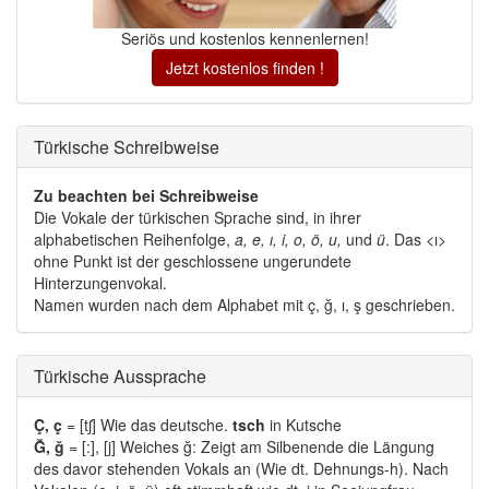
Seriös und kostenlos kennenlernen!
Jetzt kostenlos finden !
Türkische Schreibweise 
Zu beachten bei Schreibweise
Die Vokale der türkischen Sprache sind, in ihrer 
alphabetischen Reihenfolge,
a, e, ı, i, o, ö, u,
und 
ü
. Das <ı>
ohne Punkt ist der geschlossene ungerundete
Hinterzungenvokal.
Namen wurden nach dem Alphabet mit ç, ğ, ı, ş geschrieben. 
Türkische Aussprache 
Ç, ç
= [tʃ] Wie das deutsche. 
tsch
in Kutsche
Ğ, ğ
= [:], [j] Weiches ğ: Zeigt am Silbenende die Längung 
des davor stehenden Vokals an (Wie dt. Dehnungs-h). Nach