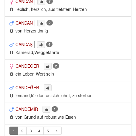
CANDAN
7
lieblich, herzlich, aus tiefstem Herzen
CANDAN
2
von Herzen,innig
CANDAŞ
4
Kamerad,Weggefährte
CANDEĞER
2
ein Leben Wert sein
CANDEĞER
jemand,für den es sich lohnt, zu sterben
CANDEMİR
1
von Grund auf robust wie Eisen
1
2
3
4
5