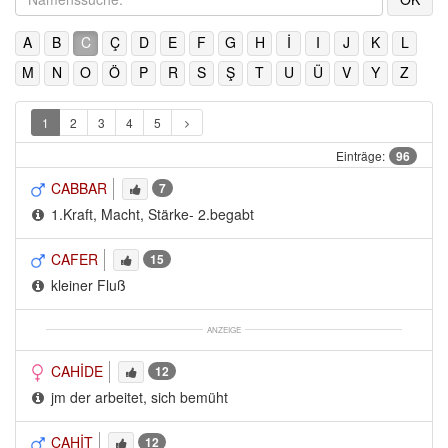
A
B
C
Ç
D
E
F
G
H
İ
I
J
K
L
M
N
O
Ö
P
R
S
Ş
T
U
Ü
V
Y
Z
1
2
3
4
5
Einträge:
96
CABBAR
7
1.Kraft, Macht, Stärke- 2.begabt
CAFER
15
kleiner Fluß
ANZEIGE
CAHİDE
12
jm der arbeitet, sich bemüht
CAHİT
12