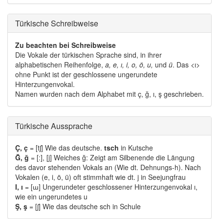
Türkische Schreibweise 
Zu beachten bei Schreibweise
Die Vokale der türkischen Sprache sind, in ihrer 
alphabetischen Reihenfolge,
a, e, ı, i, o, ö, u,
und 
ü
. Das <ı>
ohne Punkt ist der geschlossene ungerundete
Hinterzungenvokal.
Namen wurden nach dem Alphabet mit ç, ğ, ı, ş geschrieben. 
Türkische Aussprache 
Ç, ç
= [tʃ] Wie das deutsche. 
tsch
in Kutsche
Ğ, ğ
= [:], [j] Weiches ğ: Zeigt am Silbenende die Längung 
des davor stehenden Vokals an (Wie dt. Dehnungs-h). Nach
Vokalen (e, i, ö, ü) oft stimmhaft wie dt. j in Seejungfrau
I, ı
= [ɯ] Ungerundeter geschlossener Hinterzungenvokal ı, 
wie ein ungerundetes u
Ş, ş
= [ʃ] Wie das deutsche sch in Schule