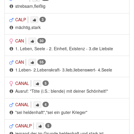
strebsam,fleißig
CALP
3
mächtig,stark
CAN
30
1. Leben, Seele - 2. Einheit, Existenz - 3.die Liebste
CAN
55
1.Leben- 2.Lebenskraft- 3.lieb,liebenswert- 4.Seele
CANAL
5
Ausruf: "Töte (i.S.: blende) mit deiner Schönheit!"
CANAL
4
"sei heldenhaft","sei ein guter Krieger"
CANALP
5
jemand,der im Grunde heldenhaft und stark ist