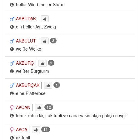
heller Wind, heller Sturm
AKBUDAK
ein heller Ast, Zweig
AKBULUT
3
weiße Wolke
AKBURÇ
1
weißer Burgturm
AKBURÇAK
1
eine Platterbse
AKCAN
12
temiz ruhlu kişi, ak tenli ve cana yakın akça pakça sevgili
AKÇA
11
ak tenli