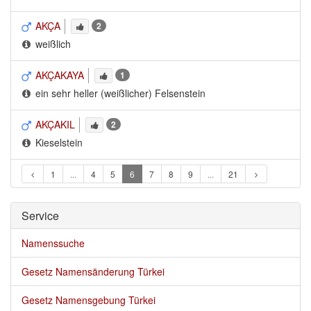
AKÇA
2
weißlich
AKÇAKAYA
1
ein sehr heller (weißlicher) Felsenstein
AKÇAKIL
2
Kieselstein
1
...
4
5
6
7
8
9
...
21
Service 
Namenssuche
Gesetz Namensänderung Türkei
Gesetz Namensgebung Türkei