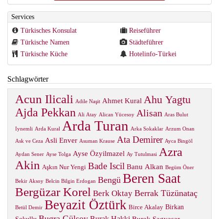
Services
Türkisches Konsulat
Reiseführer
Türkische Namen
Städteführer
Türkische Küche
Hotelinfo-Türkei
Schlagwörter
Acun Ilicali
Ahu Yagtu
Ahmet Kural
Adile Naşit
Ajda Pekkan
Alisan
Ali Atay
Alican Yücesoy
Aras Bulut
Arda Turan
Iynemli
Arda Kural
Arka Sokaklar
Arzum Onan
Ata Demirer
Asli Enver
Ask ve Ceza
Asuman Krause
Ayca Bingöl
Azra
Ayse Özyilmazel
Aydan Sener
Ayse Tolga
Ay Tutulmasi
Akin
Bade Iscil
Banu Alkan
Aşkın Nur Yengi
Begüm Öner
Beren Saat
Bengü
Bekir Aksoy
Belcin Bilgin Erdogan
Bergüzar Korel
Berrak Tüzünataç
Berk Oktay
Beyazit Öztürk
Birkan
Birce Akalay
Betül Demir
Bugra Gülsoy
Burak Hakki
Burak Sagyasar