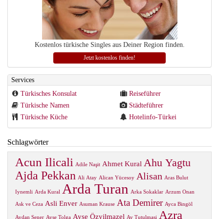
Kostenlos türkische Singles aus Deiner Region finden.
Jetzt kostenlos finden!
Services
Türkisches Konsulat
Reiseführer
Türkische Namen
Städteführer
Türkische Küche
Hotelinfo-Türkei
Schlagwörter
Acun Ilicali
Ahu Yagtu
Ahmet Kural
Adile Naşit
Ajda Pekkan
Alisan
Ali Atay
Alican Yücesoy
Aras Bulut
Arda Turan
Iynemli
Arda Kural
Arka Sokaklar
Arzum Onan
Ata Demirer
Asli Enver
Ask ve Ceza
Asuman Krause
Ayca Bingöl
Azra
Ayse Özyilmazel
Aydan Sener
Ayse Tolga
Ay Tutulmasi