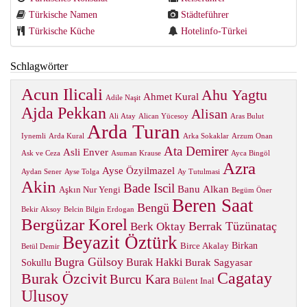
Türkische Namen
Städteführer
Türkische Küche
Hotelinfo-Türkei
Schlagwörter
Acun Ilicali
Ahu Yagtu
Ahmet Kural
Adile Naşit
Ajda Pekkan
Alisan
Ali Atay
Alican Yücesoy
Aras Bulut
Arda Turan
Iynemli
Arda Kural
Arka Sokaklar
Arzum Onan
Ata Demirer
Asli Enver
Ask ve Ceza
Asuman Krause
Ayca Bingöl
Azra
Ayse Özyilmazel
Aydan Sener
Ayse Tolga
Ay Tutulmasi
Akin
Bade Iscil
Banu Alkan
Aşkın Nur Yengi
Begüm Öner
Beren Saat
Bengü
Bekir Aksoy
Belcin Bilgin Erdogan
Bergüzar Korel
Berrak Tüzünataç
Berk Oktay
Beyazit Öztürk
Birkan
Birce Akalay
Betül Demir
Bugra Gülsoy
Burak Hakki
Burak Sagyasar
Sokullu
Cagatay
Burak Özcivit
Burcu Kara
Bülent Inal
Ulusoy