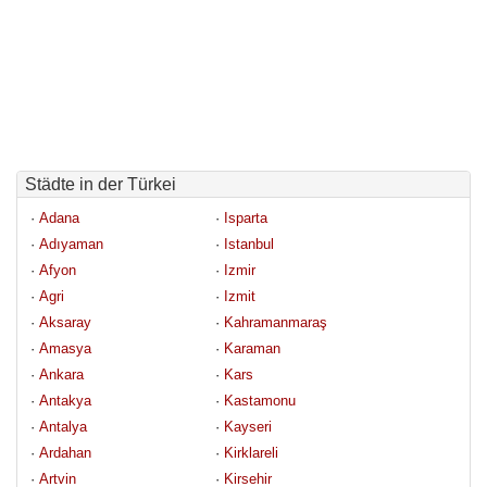
Städte in der Türkei
· 
Adana
· 
Isparta
· 
Adıyaman
· 
Istanbul
· 
Afyon
· 
Izmir
· 
Agri
· 
Izmit
· 
Aksaray
· 
Kahramanmaraş
· 
Amasya
· 
Karaman
· 
Ankara
· 
Kars
· 
Antakya
· 
Kastamonu
· 
Antalya
· 
Kayseri
· 
Ardahan
· 
Kirklareli
· 
Artvin
· 
Kirsehir