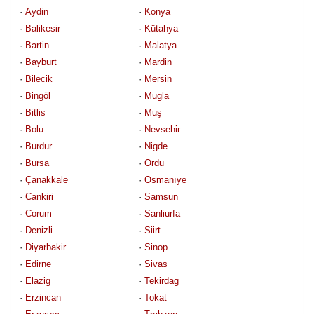
· 
Aydin
· 
Konya
· 
Balikesir
· 
Kütahya
· 
Bartin
· 
Malatya
· 
Bayburt
· 
Mardin
· 
Bilecik
· 
Mersin
· 
Bingöl
· 
Mugla
· 
Bitlis
· 
Muş
· 
Bolu
· 
Nevsehir
· 
Burdur
· 
Nigde
· 
Bursa
· 
Ordu
· 
Çanakkale
· 
Osmanıye
· 
Cankiri
· 
Samsun
· 
Corum
· 
Sanliurfa
· 
Denizli
· 
Siirt
· 
Diyarbakir
· 
Sinop
· 
Edirne
· 
Sivas
· 
Elazig
· 
Tekirdag
· 
Erzincan
· 
Tokat