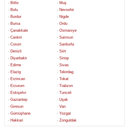
· 
Bitlis
· 
Muş
· 
Bolu
· 
Nevsehir
· 
Burdur
· 
Nigde
· 
Bursa
· 
Ordu
· 
Çanakkale
· 
Osmanıye
· 
Cankiri
· 
Samsun
· 
Corum
· 
Sanliurfa
· 
Denizli
· 
Siirt
· 
Diyarbakir
· 
Sinop
· 
Edirne
· 
Sivas
· 
Elazig
· 
Tekirdag
· 
Erzincan
· 
Tokat
· 
Erzurum
· 
Trabzon
· 
Eskişehır
· 
Tunceli
· 
Gaziantep
· 
Uşak
· 
Giresun
· 
Van
· 
Gümüşhane
· 
Yozgat
· 
Hakkari
· 
Zonguldak