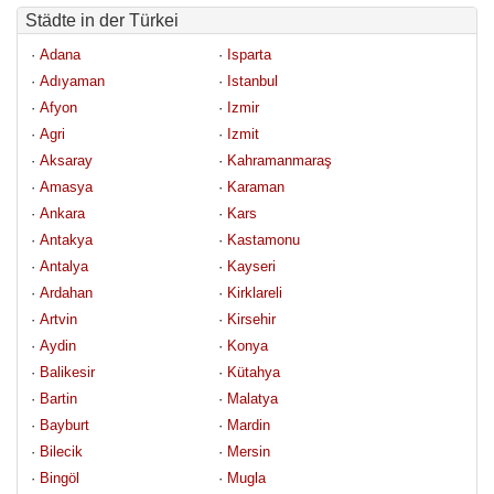
Städte in der Türkei
· 
Adana
· 
Isparta
· 
Adıyaman
· 
Istanbul
· 
Afyon
· 
Izmir
· 
Agri
· 
Izmit
· 
Aksaray
· 
Kahramanmaraş
· 
Amasya
· 
Karaman
· 
Ankara
· 
Kars
· 
Antakya
· 
Kastamonu
· 
Antalya
· 
Kayseri
· 
Ardahan
· 
Kirklareli
· 
Artvin
· 
Kirsehir
· 
Aydin
· 
Konya
· 
Balikesir
· 
Kütahya
· 
Bartin
· 
Malatya
· 
Bayburt
· 
Mardin
· 
Bilecik
· 
Mersin
· 
Bingöl
· 
Mugla