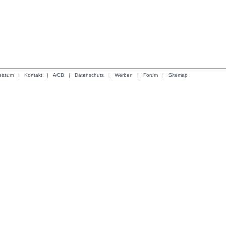
essum
| 
Kontakt
| 
AGB
| 
Datenschutz
| 
Werben
| 
Forum
| 
Sitemap