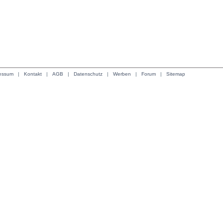
essum
| 
Kontakt
| 
AGB
| 
Datenschutz
| 
Werben
| 
Forum
| 
Sitemap