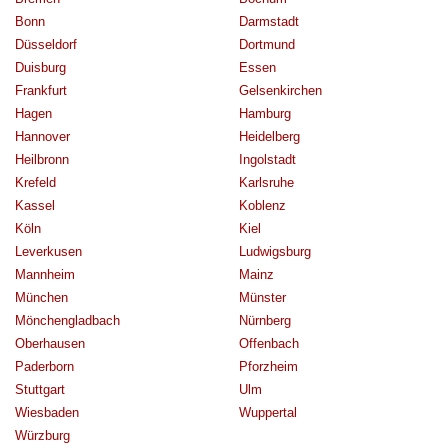
Bonn
Darmstadt
Düsseldorf
Dortmund
Duisburg
Essen
Frankfurt
Gelsenkirchen
Hagen
Hamburg
Hannover
Heidelberg
Heilbronn
Ingolstadt
Krefeld
Karlsruhe
Kassel
Koblenz
Köln
Kiel
Leverkusen
Ludwigsburg
Mannheim
Mainz
München
Münster
Mönchengladbach
Nürnberg
Oberhausen
Offenbach
Paderborn
Pforzheim
Stuttgart
Ulm
Wiesbaden
Wuppertal
Würzburg