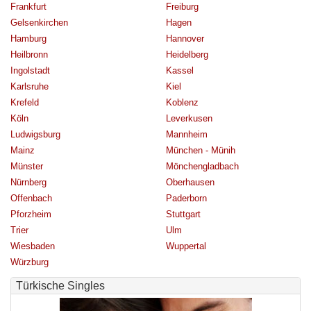
Frankfurt
Freiburg
Gelsenkirchen
Hagen
Hamburg
Hannover
Heilbronn
Heidelberg
Ingolstadt
Kassel
Karlsruhe
Kiel
Krefeld
Koblenz
Köln
Leverkusen
Ludwigsburg
Mannheim
Mainz
München - Münih
Münster
Mönchengladbach
Nürnberg
Oberhausen
Offenbach
Paderborn
Pforzheim
Stuttgart
Trier
Ulm
Wiesbaden
Wuppertal
Würzburg
Türkische Singles