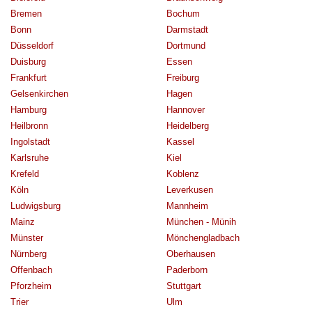
Bremen
Bochum
Bonn
Darmstadt
Düsseldorf
Dortmund
Duisburg
Essen
Frankfurt
Freiburg
Gelsenkirchen
Hagen
Hamburg
Hannover
Heilbronn
Heidelberg
Ingolstadt
Kassel
Karlsruhe
Kiel
Krefeld
Koblenz
Köln
Leverkusen
Ludwigsburg
Mannheim
Mainz
München - Münih
Münster
Mönchengladbach
Nürnberg
Oberhausen
Offenbach
Paderborn
Pforzheim
Stuttgart
Trier
Ulm