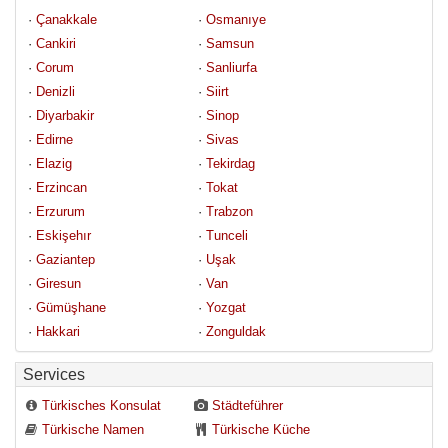
· 
Çanakkale
· 
Osmanıye
· 
Cankiri
· 
Samsun
· 
Corum
· 
Sanliurfa
· 
Denizli
· 
Siirt
· 
Diyarbakir
· 
Sinop
· 
Edirne
· 
Sivas
· 
Elazig
· 
Tekirdag
· 
Erzincan
· 
Tokat
· 
Erzurum
· 
Trabzon
· 
Eskişehır
· 
Tunceli
· 
Gaziantep
· 
Uşak
· 
Giresun
· 
Van
· 
Gümüşhane
· 
Yozgat
· 
Hakkari
· 
Zonguldak
Services
Türkisches Konsulat
Städteführer
Türkische Namen
Türkische Küche