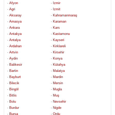
· 
Afyon
· 
Izmir
· 
Agri
· 
Izmit
· 
Aksaray
· 
Kahramanmaraş
· 
Amasya
· 
Karaman
· 
Ankara
· 
Kars
· 
Antakya
· 
Kastamonu
· 
Antalya
· 
Kayseri
· 
Ardahan
· 
Kirklareli
· 
Artvin
· 
Kirsehir
· 
Aydin
· 
Konya
· 
Balikesir
· 
Kütahya
· 
Bartin
· 
Malatya
· 
Bayburt
· 
Mardin
· 
Bilecik
· 
Mersin
· 
Bingöl
· 
Mugla
· 
Bitlis
· 
Muş
· 
Bolu
· 
Nevsehir
· 
Burdur
· 
Nigde
· 
Bursa
· 
Ordu