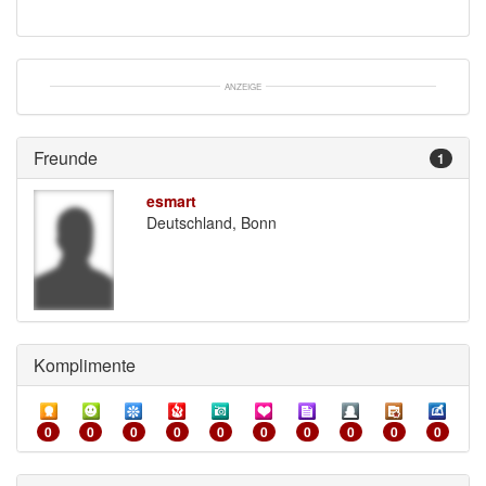
ANZEIGE
Freunde 
1
esmart
Deutschland, Bonn 
Komplimente 
0
0
0
0
0
0
0
0
0
0