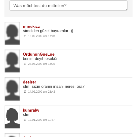
minekizz 
simdiden güzel bayramlar :)) 
18.09.2009 um 17:06 
OrdununGueLue 
benim deyil tesekür 
23.07.2009 um 13:39 
desirer 
slm, sizin oranin insani neresi ora? 
14.02.2009 um 23:42 
kumralw 
slm 
19.01.2009 um 11:37 