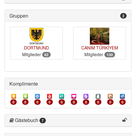
Gruppen 
2
DORTMUND
CANIM TÜRKİYEM
Mitglieder
Mitglieder
82
130
Komplimente 
0
0
0
0
0
0
0
0
0
0
Gästebuch 
7