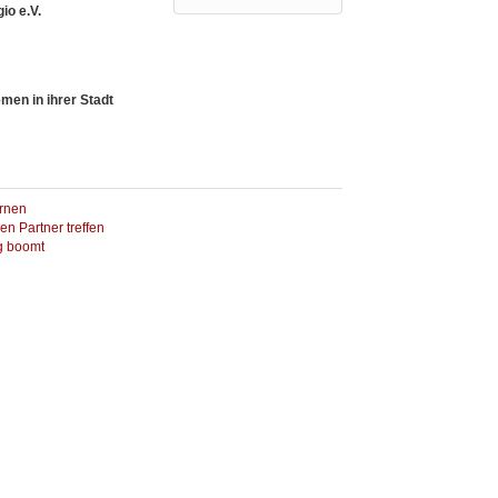
io e.V.
men in ihrer Stadt
rnen
en Partner treffen
g boomt