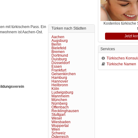
Kostenlos türkische
n mit türkischem Pass. Ein 
Türken nach Städten
Einwohnern ist Aachen-Ost.
Jetzt ko
Aachen
Augsburg
Berlin
Bielefeld
Services
Bremen
Dortmund
Türkisches Konsul
Duisburg
Düsseldorf
Türkische Namen
Essen
Frankfurt
Gelsenkirchen
Hamburg
Hannover
Heilbronn
Bildungsverein
Köln
Ludwigsburg
Mannheim
München
Nürnberg
Offenbach
Recklinghausen
Stuttgart
Wesel
Wiesbaden
Wuppertal
Wien
Schweiz
Österreich