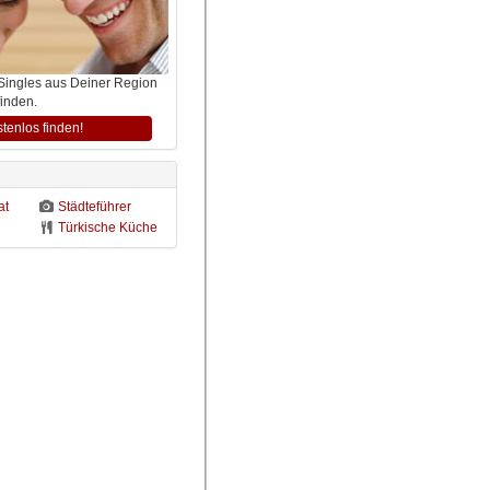
 Singles aus Deiner Region
finden.
stenlos finden!
at
Städteführer
Türkische Küche