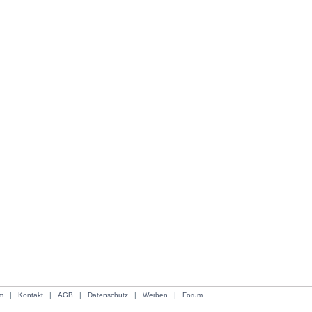
m
| 
Kontakt
| 
AGB
| 
Datenschutz
| 
Werben
| 
Forum