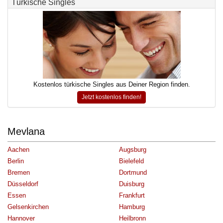
Türkische Singles
Kostenlos türkische Singles aus Deiner Region finden.
Jetzt kostenlos finden!
Mevlana
Aachen
Augsburg
Berlin
Bielefeld
Bremen
Dortmund
Düsseldorf
Duisburg
Essen
Frankfurt
Gelsenkirchen
Hamburg
Hannover
Heilbronn