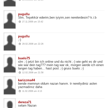
pugullu 
Slm, Teşekkür ederim,ben iyiyim,sen nerelerdesin? k.i.b 
27.11.2008 um 15:42 
pugullu 
;-) 
29.02.2008 um 22:26 
buelo75 
slm ;-) jetzt bin ich online und du nicht ;-) wie geht es dir und 
wie war dein tag??? mein tag war ok, morgen werde ich einen
langen tag haben... hast post ;-) gruss buelo ;-)
12.02.2008 um 21:58 
karizzma44 
bende memnun oldum nazan hanım. tr nereliydiniz aslen 
yazmadınız daha
11.02.2008 um 4:13 
dereza71 
selam Nazan 