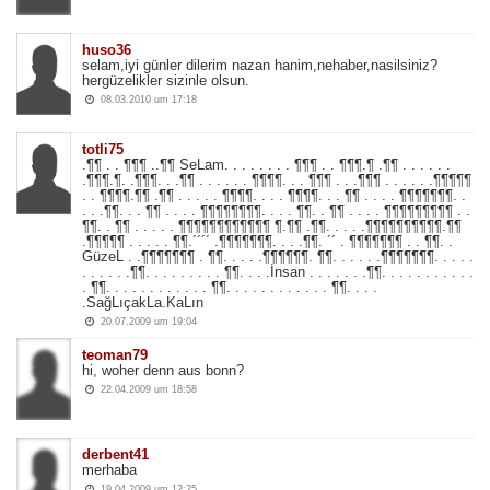
huso36 
selam,iyi günler dilerim nazan hanim,nehaber,nasilsiniz?
hergüzelikler sizinle olsun.
08.03.2010 um 17:18 
totli75 
.¶¶ . . ¶¶¶ ..¶¶ SeLam. . . . . . . . ¶¶¶ . . ¶¶¶.¶ .¶¶ . . . . . . 
.¶¶¶.¶. .¶¶¶. . .¶¶ . . . . . . ¶¶¶¶. . . ¶¶¶ . . .¶¶¶ . . . . . .¶¶¶¶¶
. . ¶¶¶¶.¶¶ .¶¶ . . . . . ¶¶¶¶. . . . ¶¶¶¶. . . ¶¶ . . . . ¶¶¶¶¶¶¶. .
. . .¶¶. . . ¶¶ . . . . ¶¶¶¶¶¶¶¶. . . . ¶¶. . ¶¶ . . . . ¶¶¶¶¶¶¶¶¶ . .
¶¶. . ¶¶ . . . . . ¶¶¶¶¶¶¶¶¶¶¶¶ ¶.¶¶ .¶¶. . . . .¶¶¶¶¶¶¶¶¶¶.¶¶
.¶¶¶¶¶ . . . . . ¶¶.´´´´ .¶¶¶¶¶¶¶. . . .¶¶. ´´ . ¶¶¶¶¶¶¶ . . ¶¶. . 
GüzeL . .¶¶¶¶¶¶¶ . ¶¶. . . . .¶¶¶¶¶¶. ¶¶. . . . . .¶¶¶¶¶¶¶. . . . .
. . . . . .¶¶. . . . . . . . . ¶¶. . . .İnsan . . . . . . .¶¶. . . . . . . . . . .
. ¶¶. . . . . . . . . . . . ¶¶. . . . . . . . . . . . ¶¶. . . .
.SağLıçakLa.KaLın
20.07.2009 um 19:04 
teoman79 
hi, woher denn aus bonn? 
22.04.2009 um 18:58 
derbent41 
merhaba 
19.04.2009 um 12:25 