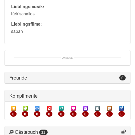
Lieblingsmusik:
türkischalles
Lieblingsfilme:
saban
ANZEIGE
Freunde 
0
Komplimente 
0
0
0
0
0
0
0
0
0
0
Gästebuch 
22