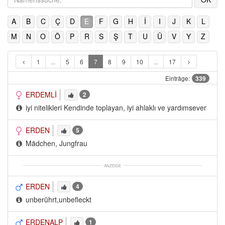
A
B
C
Ç
D
E
F
G
H
İ
I
J
K
L
M
N
O
Ö
P
R
S
Ş
T
U
Ü
V
Y
Z
1
...
5
6
7
8
9
10
...
17
Einträge:
339
ERDEMLİ
2
iyi nitelikleri Kendinde toplayan, iyi ahlaklı ve yardımsever
ERDEN
5
Mädchen, Jungfrau
ANZEIGE
ERDEN
4
unberührt,unbefleckt
ERDENALP
1