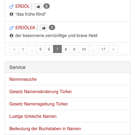
ERDÖL
5
"das frühe Kind"
ERDÖLEK
1
der besonnene,vernünftige und brave Held
1
...
5
6
7
8
9
10
...
17
Service 
Namenssuche
Gesetz Namensänderung Türkei
Gesetz Namensgebung Türkei
Lustige türkische Namen
Bedeutung der Buchstaben in Namen