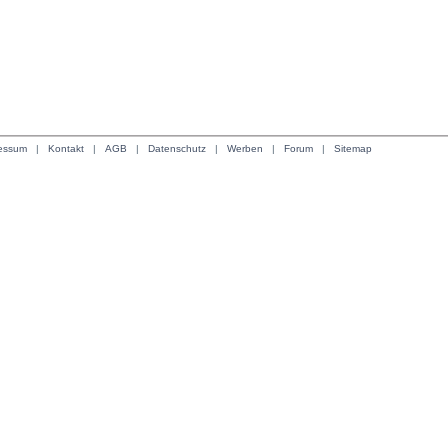
essum
| 
Kontakt
| 
AGB
| 
Datenschutz
| 
Werben
| 
Forum
| 
Sitemap